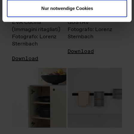
Nur notwendige Cookies
EVA Cucina
GUSTAV
(Immagini ritagliati)
Fotografo: Lorenz
Fotografo: Lorenz
Sternbach
Sternbach
Download
Download