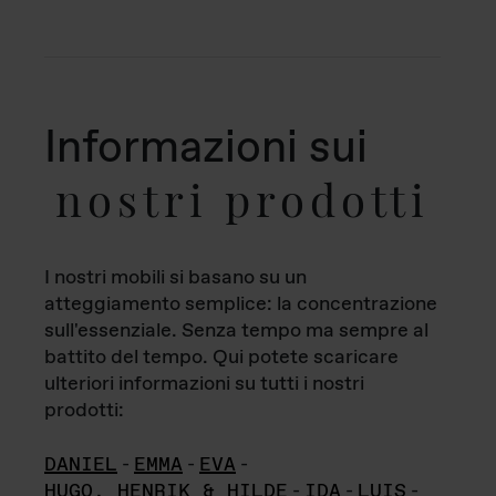
Informazioni sui
nostri prodotti
I nostri mobili si basano su un
atteggiamento semplice: la concentrazione
sull'essenziale. Senza tempo ma sempre al
battito del tempo. Qui potete scaricare
ulteriori informazioni su tutti i nostri
prodotti:
DANIEL
-
EMMA
-
EVA
-
HUGO, HENRIK & HILDE
-
IDA
-
LUIS
-