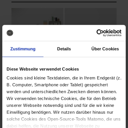
Zustimmung
Details
Über Cookies
Diese Webseite verwendet Cookies
EVA Cucina
EMMA + DANIEL
Cookies sind kleine Textdateien, die in Ihrem Endgerät (z.
Fotografo: Lorenz
Fotografo: Lorenz
B. Computer, Smartphone oder Tablet) gespeichert
Sternbach
Sternbach
werden und unterschiedlichen Zwecken dienen können.
Wir verwenden technische Cookies, die für den Betrieb
Download
Download
unserer Webseite notwendig sind und für die wir keine
Einwilligung benötigen. Wir nutzen darüber hinaus nur
solche Cookies des Open-Source-Tools Matomo, die uns
dabei helfen, die Nutzung unserer Webseite zu