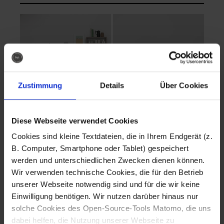
Zustimmung
Details
Über Cookies
Diese Webseite verwendet Cookies
EVA Cucina
EMMA + DANIEL
Cookies sind kleine Textdateien, die in Ihrem Endgerät (z.
Fotografo: Lorenz
Fotografo: Lorenz
B. Computer, Smartphone oder Tablet) gespeichert
Sternbach
Sternbach
werden und unterschiedlichen Zwecken dienen können.
Wir verwenden technische Cookies, die für den Betrieb
Download
Download
unserer Webseite notwendig sind und für die wir keine
Einwilligung benötigen. Wir nutzen darüber hinaus nur
solche Cookies des Open-Source-Tools Matomo, die uns
dabei helfen, die Nutzung unserer Webseite zu