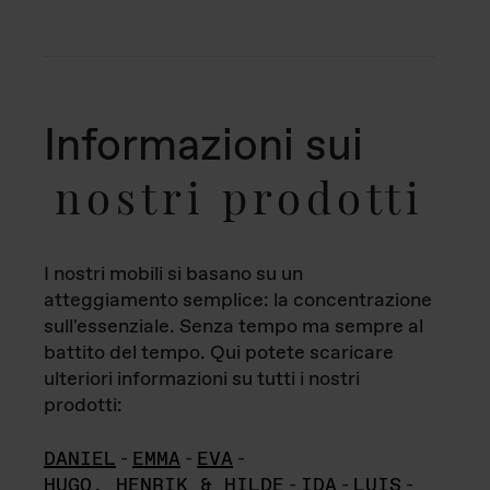
Informazioni sui
nostri prodotti
I nostri mobili si basano su un
atteggiamento semplice: la concentrazione
sull'essenziale. Senza tempo ma sempre al
battito del tempo. Qui potete scaricare
ulteriori informazioni su tutti i nostri
prodotti:
DANIEL
-
EMMA
-
EVA
-
HUGO, HENRIK & HILDE
-
IDA
-
LUIS
-