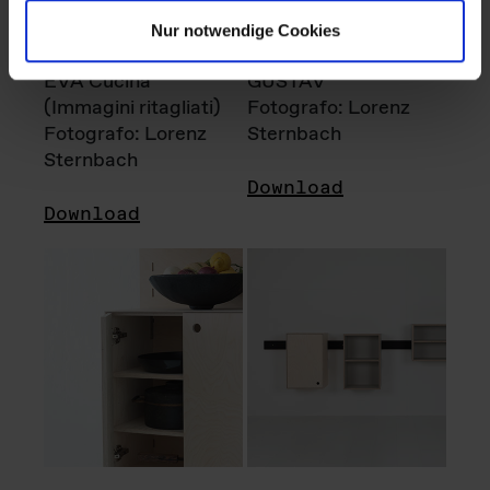
Nur notwendige Cookies
EVA Cucina
GUSTAV
(Immagini ritagliati)
Fotografo: Lorenz
Fotografo: Lorenz
Sternbach
Sternbach
Download
Download