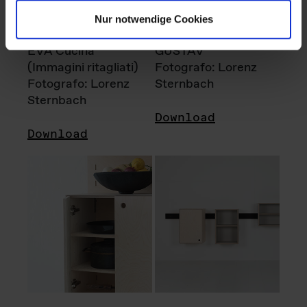
Nur notwendige Cookies
EVA Cucina
GUSTAV
(Immagini ritagliati)
Fotografo: Lorenz
Fotografo: Lorenz
Sternbach
Sternbach
Download
Download