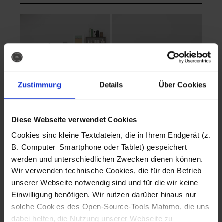
Zustimmung
Details
Über Cookies
Diese Webseite verwendet Cookies
EVA Cucina
EMMA + DANIEL
Cookies sind kleine Textdateien, die in Ihrem Endgerät (z.
Fotografo: Lorenz
Fotografo: Lorenz
B. Computer, Smartphone oder Tablet) gespeichert
Sternbach
Sternbach
werden und unterschiedlichen Zwecken dienen können.
Wir verwenden technische Cookies, die für den Betrieb
Download
Download
unserer Webseite notwendig sind und für die wir keine
Einwilligung benötigen. Wir nutzen darüber hinaus nur
solche Cookies des Open-Source-Tools Matomo, die uns
dabei helfen, die Nutzung unserer Webseite zu