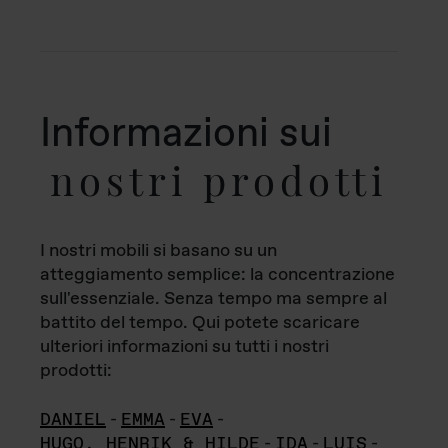
Informazioni sui
nostri prodotti
I nostri mobili si basano su un
atteggiamento semplice: la concentrazione
sull'essenziale. Senza tempo ma sempre al
battito del tempo. Qui potete scaricare
ulteriori informazioni su tutti i nostri
prodotti:
DANIEL
-
EMMA
-
EVA
-
HUGO, HENRIK & HILDE
-
IDA
-
LUIS
-