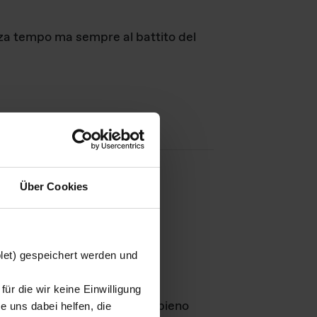
nza tempo ma sempre al battito del
Über Cookies
agini
blet) gespeichert werden und
ür die wir keine Einwilligung
Leben
GmbH e rimangono in pieno
 uns dabei helfen, die