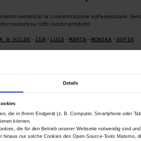
iamento semplice: la concentrazione sull'essenziale. Se
formazioni su tutti i nostri prodotti:
K & HILDE
-
IDA
-
LUIS
-
MARTA
-
MONIKA
-
SOFIA
Details
hivio di imm
Cookies
ien, die in Ihrem Endgerät (z. B. Computer, Smartphone oder Ta
ini!
ienen können.
kies, die für den Betrieb unserer Webseite notwendig sind und f
Das ganze 
re del materiale fotografico sono detenuti da
er hinaus nur solche Cookies des Open-Source-Tools Matomo, die