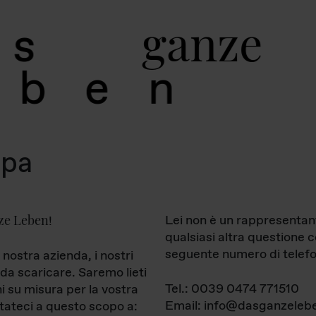
g
a
n
z
e
s
b
e
n
mpa
ze Leben
Lei non è un rappresentan
!
qualsiasi altra questione 
seguente numero di telefo
 nostra azienda, i nostri
da scaricare. Saremo lieti
Tel.: 0039 0474 771510
ni su misura per la vostra
Email: info@dasganzelebe
tateci a questo scopo a: