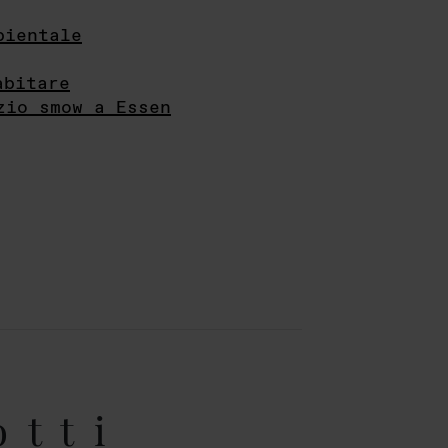
bientale
abitare
zio smow a Essen
otti