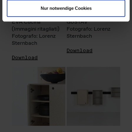
Nur notwendige Cookies
EVA Cucina
GUSTAV
(Immagini ritagliati)
Fotografo: Lorenz
Fotografo: Lorenz
Sternbach
Sternbach
Download
Download