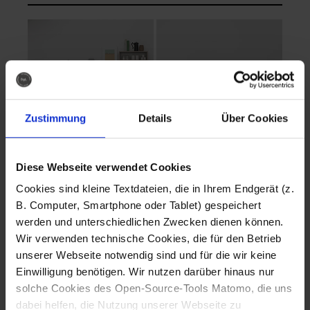
Zustimmung
Details
Über Cookies
Diese Webseite verwendet Cookies
EVA Cucina
EMMA + DANIEL
Cookies sind kleine Textdateien, die in Ihrem Endgerät (z.
Fotografo: Lorenz
Fotografo: Lorenz
B. Computer, Smartphone oder Tablet) gespeichert
Sternbach
Sternbach
werden und unterschiedlichen Zwecken dienen können.
Wir verwenden technische Cookies, die für den Betrieb
Download
Download
unserer Webseite notwendig sind und für die wir keine
Einwilligung benötigen. Wir nutzen darüber hinaus nur
solche Cookies des Open-Source-Tools Matomo, die uns
dabei helfen, die Nutzung unserer Webseite zu