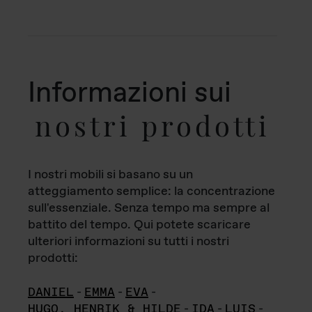
Informazioni sui
nostri prodotti
I nostri mobili si basano su un
atteggiamento semplice: la concentrazione
sull'essenziale. Senza tempo ma sempre al
battito del tempo. Qui potete scaricare
ulteriori informazioni su tutti i nostri
prodotti:
DANIEL
-
EMMA
-
EVA
-
HUGO, HENRIK & HILDE
-
IDA
-
LUIS
-