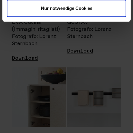
Nur notwendige Cookies
EVA Cucina
GUSTAV
(Immagini ritagliati)
Fotografo: Lorenz
Fotografo: Lorenz
Sternbach
Sternbach
Download
Download