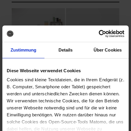
Zustimmung
Details
Über Cookies
Diese Webseite verwendet Cookies
EVA Cucina
EMMA + DANIEL
Cookies sind kleine Textdateien, die in Ihrem Endgerät (z.
Fotografo: Lorenz
Fotografo: Lorenz
B. Computer, Smartphone oder Tablet) gespeichert
Sternbach
Sternbach
werden und unterschiedlichen Zwecken dienen können.
Wir verwenden technische Cookies, die für den Betrieb
Download
Download
unserer Webseite notwendig sind und für die wir keine
Einwilligung benötigen. Wir nutzen darüber hinaus nur
solche Cookies des Open-Source-Tools Matomo, die uns
dabei helfen, die Nutzung unserer Webseite zu