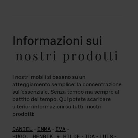
Informazioni sui
nostri prodotti
I nostri mobili si basano su un
atteggiamento semplice: la concentrazione
sull'essenziale. Senza tempo ma sempre al
battito del tempo. Qui potete scaricare
ulteriori informazioni su tutti i nostri
prodotti:
DANIEL
-
EMMA
-
EVA
-
HUGO, HENRIK & HILDE
-
IDA
-
LUIS
-