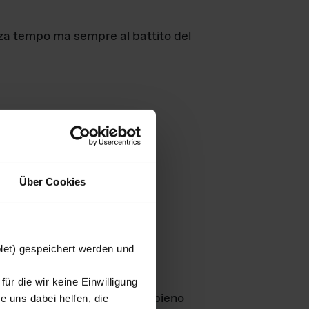
nza tempo ma sempre al battito del
Über Cookies
agini
blet) gespeichert werden und
ür die wir keine Einwilligung
Leben
GmbH e rimangono in pieno
 uns dabei helfen, die