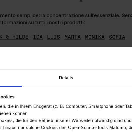
iamento semplice: la concentrazione sull'essenziale. Se
formazioni su tutti i nostri prodotti:
K & HILDE
-
IDA
-
LUIS
-
MARTA
-
MONIKA
-
SOFIA
Details
hivio di imm
Cookies
ien, die in Ihrem Endgerät (z. B. Computer, Smartphone oder Ta
ini!
ienen können.
kies, die für den Betrieb unserer Webseite notwendig sind und f
Das ganze 
re del materiale fotografico sono detenuti da
er hinaus nur solche Cookies des Open-Source-Tools Matomo, die