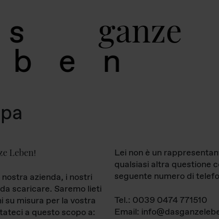
g
a
n
z
e
s
b
e
n
mpa
ze Leben
Lei non è un rappresentan
!
qualsiasi altra questione 
seguente numero di telefo
 nostra azienda, i nostri
da scaricare. Saremo lieti
Tel.: 0039 0474 771510
ni su misura per la vostra
Email: info@dasganzelebe
tateci a questo scopo a: