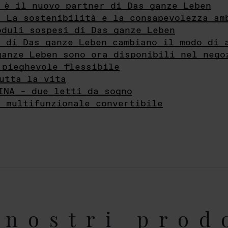
 è il nuovo partner di Das ganze Leben
- La sostenibilità e la consapevolezza am
oduli sospesi di Das ganze Leben
i di Das ganze Leben cambiano il modo di 
ganze Leben sono ora disponibili nel nego
 pieghevole flessibile
utta la vita
INA – due letti da sogno
e multifunzionale convertibile
nostri prod