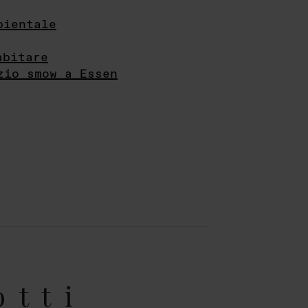
bientale
abitare
zio smow a Essen
otti