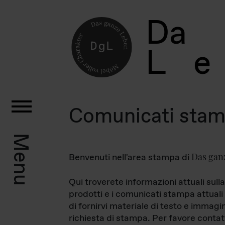
D
a
L
e
Comunicati sta
Menu
Das gan
Benvenuti nell'area stampa di
Qui troverete informazioni attuali sulla
prodotti e i comunicati stampa attuali 
di fornirvi materiale di testo e immagi
richiesta di stampa. Per favore contat