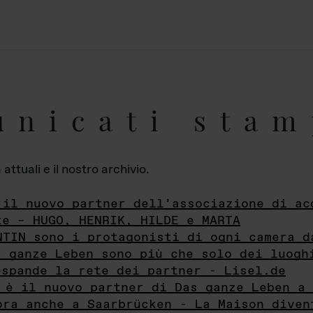
unicati stam
ttuali e il nostro archivio.
 il nuovo partner dell’associazione di ac
te – HUGO, HENRIK, HILDE e MARTA
NTIN sono i protagonisti di ogni camera d
s ganze Leben sono più che solo dei luogh
espande la rete dei partner - Lisel.de
 è il nuovo partner di Das ganze Leben a 
ora anche a Saarbrücken - La Maison diven