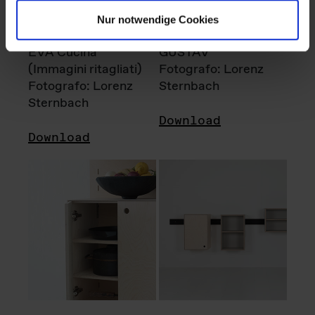
Nur notwendige Cookies
EVA Cucina
GUSTAV
(Immagini ritagliati)
Fotografo: Lorenz
Fotografo: Lorenz
Sternbach
Sternbach
Download
Download