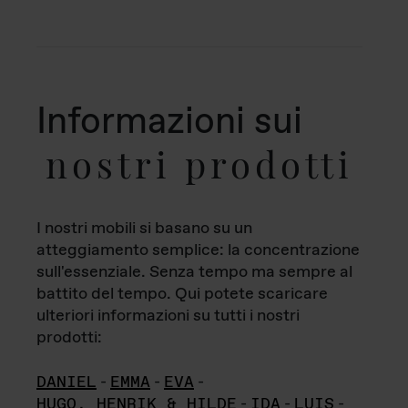
Informazioni sui
nostri prodotti
I nostri mobili si basano su un
atteggiamento semplice: la concentrazione
sull'essenziale. Senza tempo ma sempre al
battito del tempo. Qui potete scaricare
ulteriori informazioni su tutti i nostri
prodotti:
DANIEL
-
EMMA
-
EVA
-
HUGO, HENRIK & HILDE
-
IDA
-
LUIS
-