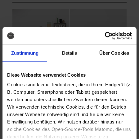
Zustimmung
Details
Über Cookies
Diese Webseite verwendet Cookies
EVA Cucina
EMMA + DANIEL
Cookies sind kleine Textdateien, die in Ihrem Endgerät (z.
Fotografo: Lorenz
Fotografo: Lorenz
B. Computer, Smartphone oder Tablet) gespeichert
Sternbach
Sternbach
werden und unterschiedlichen Zwecken dienen können.
Wir verwenden technische Cookies, die für den Betrieb
Download
Download
unserer Webseite notwendig sind und für die wir keine
Einwilligung benötigen. Wir nutzen darüber hinaus nur
solche Cookies des Open-Source-Tools Matomo, die uns
dabei helfen, die Nutzung unserer Webseite zu