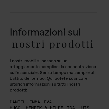
Informazioni sui
nostri prodotti
I nostri mobili si basano su un
atteggiamento semplice: la concentrazione
sull'essenziale. Senza tempo ma sempre al
battito del tempo. Qui potete scaricare
ulteriori informazioni su tutti i nostri
prodotti:
DANIEL
-
EMMA
-
EVA
-
HUGO, HENRIK & HILDE
-
IDA
-
LUIS
-