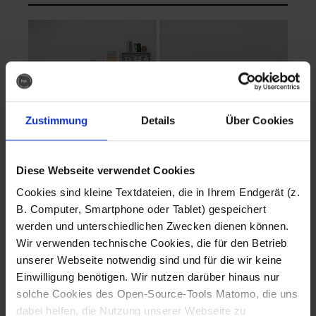
Zustimmung
Details
Über Cookies
Diese Webseite verwendet Cookies
EVA Cucina
EMMA + DANIEL
Cookies sind kleine Textdateien, die in Ihrem Endgerät (z.
Fotografo: Lorenz
Fotografo: Lorenz
B. Computer, Smartphone oder Tablet) gespeichert
Sternbach
Sternbach
werden und unterschiedlichen Zwecken dienen können.
Wir verwenden technische Cookies, die für den Betrieb
Download
Download
unserer Webseite notwendig sind und für die wir keine
Einwilligung benötigen. Wir nutzen darüber hinaus nur
solche Cookies des Open-Source-Tools Matomo, die uns
dabei helfen, die Nutzung unserer Webseite zu