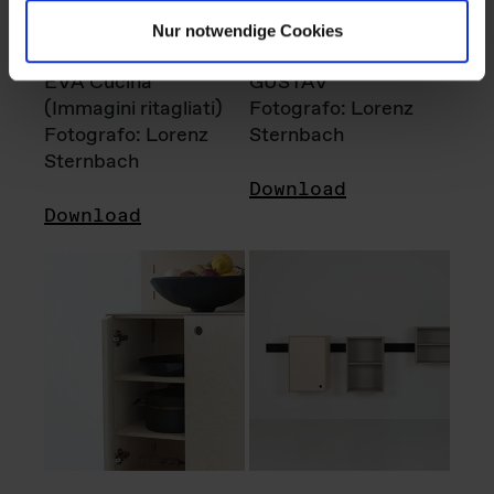
Nur notwendige Cookies
EVA Cucina
GUSTAV
(Immagini ritagliati)
Fotografo: Lorenz
Fotografo: Lorenz
Sternbach
Sternbach
Download
Download