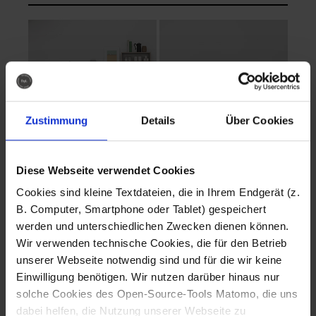
Zustimmung
Details
Über Cookies
Diese Webseite verwendet Cookies
EVA Cucina
EMMA + DANIEL
Cookies sind kleine Textdateien, die in Ihrem Endgerät (z.
Fotografo: Lorenz
Fotografo: Lorenz
B. Computer, Smartphone oder Tablet) gespeichert
Sternbach
Sternbach
werden und unterschiedlichen Zwecken dienen können.
Wir verwenden technische Cookies, die für den Betrieb
Download
Download
unserer Webseite notwendig sind und für die wir keine
Einwilligung benötigen. Wir nutzen darüber hinaus nur
solche Cookies des Open-Source-Tools Matomo, die uns
dabei helfen, die Nutzung unserer Webseite zu