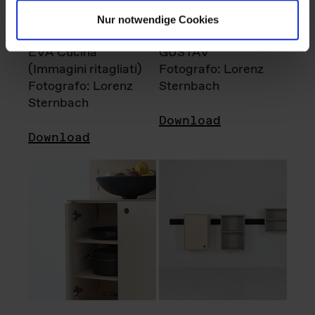
Nur notwendige Cookies
EVA Cucina
GUSTAV
(Immagini ritagliati)
Fotografo: Lorenz
Fotografo: Lorenz
Sternbach
Sternbach
Download
Download