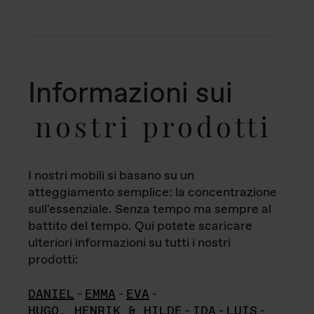
Informazioni sui
nostri prodotti
I nostri mobili si basano su un
atteggiamento semplice: la concentrazione
sull'essenziale. Senza tempo ma sempre al
battito del tempo. Qui potete scaricare
ulteriori informazioni su tutti i nostri
prodotti:
DANIEL
-
EMMA
-
EVA
-
HUGO, HENRIK & HILDE
-
IDA
-
LUIS
-