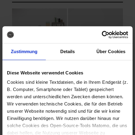
Zustimmung
Details
Über Cookies
Diese Webseite verwendet Cookies
EVA Cucina
EMMA + DANIEL
Cookies sind kleine Textdateien, die in Ihrem Endgerät (z.
Fotografo: Lorenz
Fotografo: Lorenz
B. Computer, Smartphone oder Tablet) gespeichert
Sternbach
Sternbach
werden und unterschiedlichen Zwecken dienen können.
Wir verwenden technische Cookies, die für den Betrieb
Download
Download
unserer Webseite notwendig sind und für die wir keine
Einwilligung benötigen. Wir nutzen darüber hinaus nur
solche Cookies des Open-Source-Tools Matomo, die uns
dabei helfen, die Nutzung unserer Webseite zu