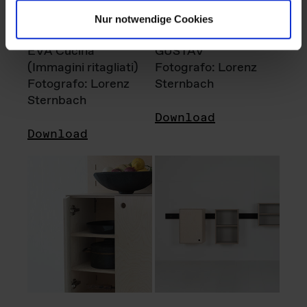
Nur notwendige Cookies
EVA Cucina
GUSTAV
(Immagini ritagliati)
Fotografo: Lorenz
Fotografo: Lorenz
Sternbach
Sternbach
Download
Download