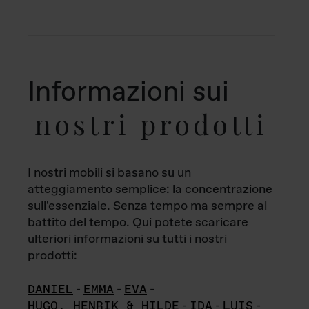
Informazioni sui
nostri prodotti
I nostri mobili si basano su un
atteggiamento semplice: la concentrazione
sull'essenziale. Senza tempo ma sempre al
battito del tempo. Qui potete scaricare
ulteriori informazioni su tutti i nostri
prodotti:
DANIEL
-
EMMA
-
EVA
-
HUGO, HENRIK & HILDE
-
IDA
-
LUIS
-