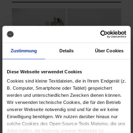
Zustimmung
Details
Über Cookies
Diese Webseite verwendet Cookies
EVA Cucina
EMMA + DANIEL
Cookies sind kleine Textdateien, die in Ihrem Endgerät (z.
Fotografo: Lorenz
Fotografo: Lorenz
B. Computer, Smartphone oder Tablet) gespeichert
Sternbach
Sternbach
werden und unterschiedlichen Zwecken dienen können.
Wir verwenden technische Cookies, die für den Betrieb
Download
Download
unserer Webseite notwendig sind und für die wir keine
Einwilligung benötigen. Wir nutzen darüber hinaus nur
solche Cookies des Open-Source-Tools Matomo, die uns
dabei helfen, die Nutzung unserer Webseite zu