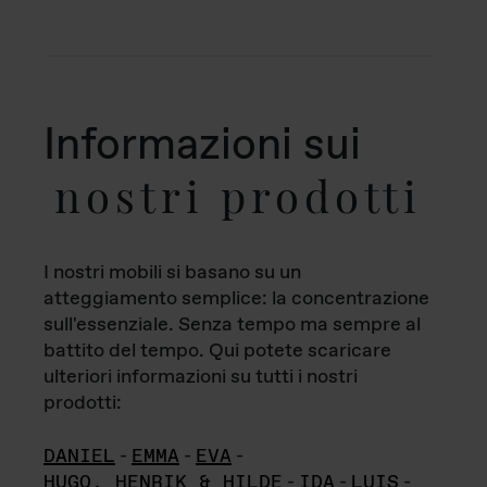
Informazioni sui
nostri prodotti
I nostri mobili si basano su un
atteggiamento semplice: la concentrazione
sull'essenziale. Senza tempo ma sempre al
battito del tempo. Qui potete scaricare
ulteriori informazioni su tutti i nostri
prodotti:
DANIEL
-
EMMA
-
EVA
-
HUGO, HENRIK & HILDE
-
IDA
-
LUIS
-