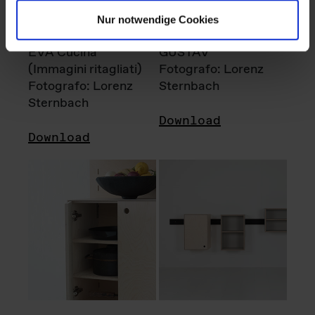
Nur notwendige Cookies
EVA Cucina
GUSTAV
(Immagini ritagliati)
Fotografo: Lorenz
Fotografo: Lorenz
Sternbach
Sternbach
Download
Download