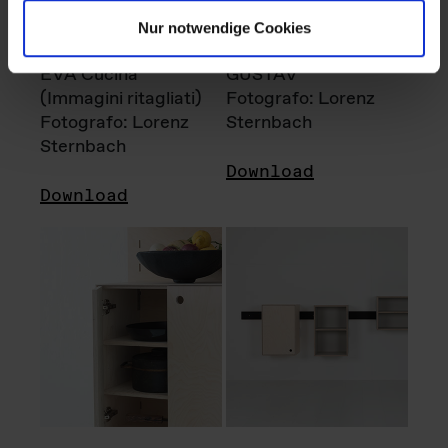
Nur notwendige Cookies
EVA Cucina
GUSTAV
(Immagini ritagliati)
Fotografo: Lorenz
Fotografo: Lorenz
Sternbach
Sternbach
Download
Download