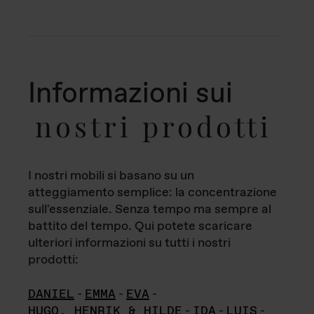
Informazioni sui
nostri prodotti
I nostri mobili si basano su un
atteggiamento semplice: la concentrazione
sull'essenziale. Senza tempo ma sempre al
battito del tempo. Qui potete scaricare
ulteriori informazioni su tutti i nostri
prodotti:
DANIEL
-
EMMA
-
EVA
-
HUGO, HENRIK & HILDE
-
IDA
-
LUIS
-