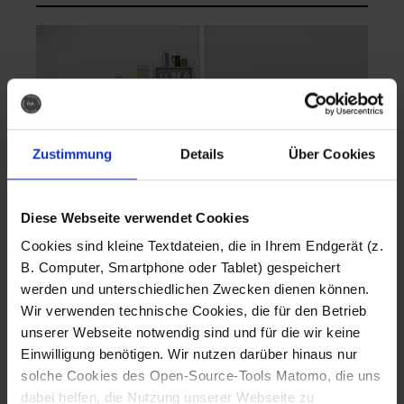
Zustimmung
Details
Über Cookies
Diese Webseite verwendet Cookies
EVA Cucina
EMMA + DANIEL
Cookies sind kleine Textdateien, die in Ihrem Endgerät (z.
Fotografo: Lorenz
Fotografo: Lorenz
B. Computer, Smartphone oder Tablet) gespeichert
Sternbach
Sternbach
werden und unterschiedlichen Zwecken dienen können.
Wir verwenden technische Cookies, die für den Betrieb
Download
Download
unserer Webseite notwendig sind und für die wir keine
Einwilligung benötigen. Wir nutzen darüber hinaus nur
solche Cookies des Open-Source-Tools Matomo, die uns
dabei helfen, die Nutzung unserer Webseite zu