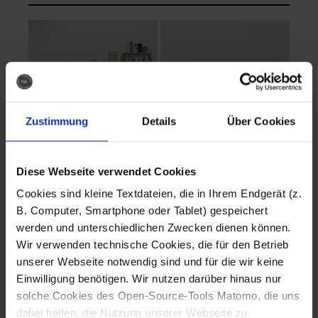
Zustimmung
Details
Über Cookies
Diese Webseite verwendet Cookies
EVA Cucina
EMMA + DANIEL
Cookies sind kleine Textdateien, die in Ihrem Endgerät (z.
Fotografo: Lorenz
Fotografo: Lorenz
B. Computer, Smartphone oder Tablet) gespeichert
Sternbach
Sternbach
werden und unterschiedlichen Zwecken dienen können.
Wir verwenden technische Cookies, die für den Betrieb
Download
Download
unserer Webseite notwendig sind und für die wir keine
Einwilligung benötigen. Wir nutzen darüber hinaus nur
solche Cookies des Open-Source-Tools Matomo, die uns
dabei helfen, die Nutzung unserer Webseite zu