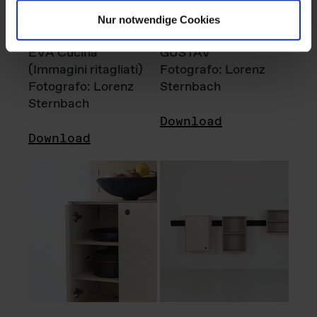
Nur notwendige Cookies
EVA Cucina
GUSTAV
(Immagini ritagliati)
Fotografo: Lorenz
Fotografo: Lorenz
Sternbach
Sternbach
Download
Download