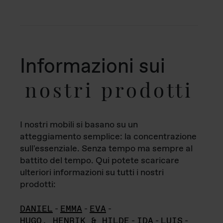
Informazioni sui
nostri prodotti
I nostri mobili si basano su un
atteggiamento semplice: la concentrazione
sull'essenziale. Senza tempo ma sempre al
battito del tempo. Qui potete scaricare
ulteriori informazioni su tutti i nostri
prodotti:
DANIEL
-
EMMA
-
EVA
-
HUGO, HENRIK & HILDE
-
IDA
-
LUIS
-