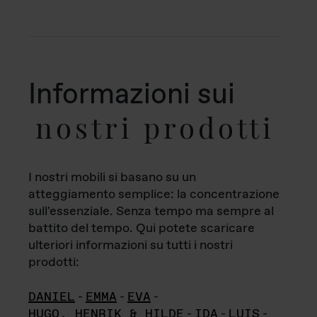
Informazioni sui
nostri prodotti
I nostri mobili si basano su un
atteggiamento semplice: la concentrazione
sull'essenziale. Senza tempo ma sempre al
battito del tempo. Qui potete scaricare
ulteriori informazioni su tutti i nostri
prodotti:
DANIEL
-
EMMA
-
EVA
-
HUGO, HENRIK & HILDE
-
IDA
-
LUIS
-