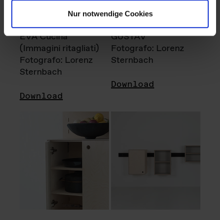
Nur notwendige Cookies
EVA Cucina
GUSTAV
(Immagini ritagliati)
Fotografo: Lorenz
Fotografo: Lorenz
Sternbach
Sternbach
Download
Download