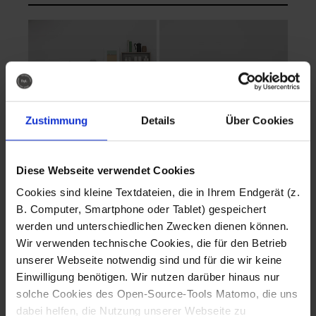
Zustimmung
Details
Über Cookies
Diese Webseite verwendet Cookies
EVA Cucina
EMMA + DANIEL
Cookies sind kleine Textdateien, die in Ihrem Endgerät (z.
Fotografo: Lorenz
Fotografo: Lorenz
B. Computer, Smartphone oder Tablet) gespeichert
Sternbach
Sternbach
werden und unterschiedlichen Zwecken dienen können.
Wir verwenden technische Cookies, die für den Betrieb
Download
Download
unserer Webseite notwendig sind und für die wir keine
Einwilligung benötigen. Wir nutzen darüber hinaus nur
solche Cookies des Open-Source-Tools Matomo, die uns
dabei helfen, die Nutzung unserer Webseite zu