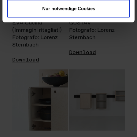
Nur notwendige Cookies
EVA Cucina
GUSTAV
(Immagini ritagliati)
Fotografo: Lorenz
Fotografo: Lorenz
Sternbach
Sternbach
Download
Download