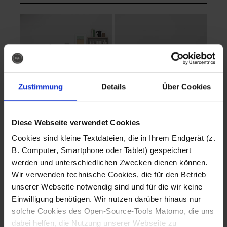
Zustimmung
Details
Über Cookies
Diese Webseite verwendet Cookies
EVA Cucina
EMMA + DANIEL
Cookies sind kleine Textdateien, die in Ihrem Endgerät (z.
Fotografo: Lorenz
Fotografo: Lorenz
B. Computer, Smartphone oder Tablet) gespeichert
Sternbach
Sternbach
werden und unterschiedlichen Zwecken dienen können.
Wir verwenden technische Cookies, die für den Betrieb
Download
Download
unserer Webseite notwendig sind und für die wir keine
Einwilligung benötigen. Wir nutzen darüber hinaus nur
solche Cookies des Open-Source-Tools Matomo, die uns
dabei helfen, die Nutzung unserer Webseite zu