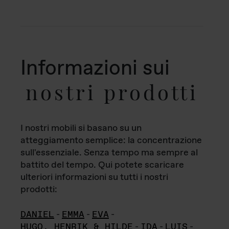
Informazioni sui
nostri prodotti
I nostri mobili si basano su un
atteggiamento semplice: la concentrazione
sull'essenziale. Senza tempo ma sempre al
battito del tempo. Qui potete scaricare
ulteriori informazioni su tutti i nostri
prodotti:
DANIEL
-
EMMA
-
EVA
-
HUGO, HENRIK & HILDE
-
IDA
-
LUIS
-