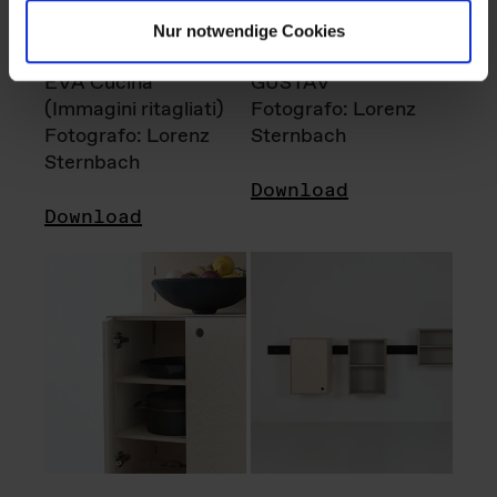
Nur notwendige Cookies
EVA Cucina
GUSTAV
(Immagini ritagliati)
Fotografo: Lorenz
Fotografo: Lorenz
Sternbach
Sternbach
Download
Download