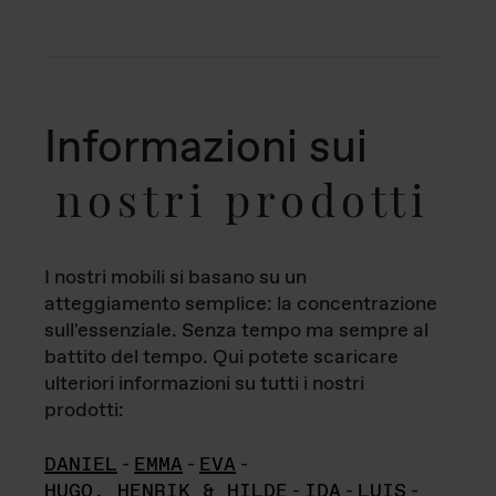
Informazioni sui
nostri prodotti
I nostri mobili si basano su un
atteggiamento semplice: la concentrazione
sull'essenziale. Senza tempo ma sempre al
battito del tempo. Qui potete scaricare
ulteriori informazioni su tutti i nostri
prodotti:
DANIEL
-
EMMA
-
EVA
-
HUGO, HENRIK & HILDE
-
IDA
-
LUIS
-