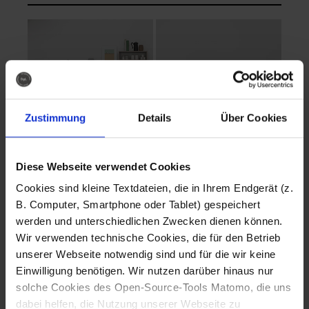
Zustimmung
Details
Über Cookies
Diese Webseite verwendet Cookies
EVA Cucina
EMMA + DANIEL
Cookies sind kleine Textdateien, die in Ihrem Endgerät (z.
Fotografo: Lorenz
Fotografo: Lorenz
B. Computer, Smartphone oder Tablet) gespeichert
Sternbach
Sternbach
werden und unterschiedlichen Zwecken dienen können.
Wir verwenden technische Cookies, die für den Betrieb
Download
Download
unserer Webseite notwendig sind und für die wir keine
Einwilligung benötigen. Wir nutzen darüber hinaus nur
solche Cookies des Open-Source-Tools Matomo, die uns
dabei helfen, die Nutzung unserer Webseite zu