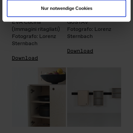
Nur notwendige Cookies
EVA Cucina
GUSTAV
(Immagini ritagliati)
Fotografo: Lorenz
Fotografo: Lorenz
Sternbach
Sternbach
Download
Download