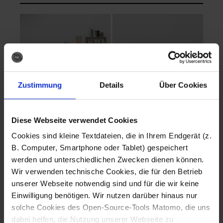
Zustimmung
Details
Über Cookies
Diese Webseite verwendet Cookies
EVA Cucina
EMMA + DANIEL
Cookies sind kleine Textdateien, die in Ihrem Endgerät (z.
Fotografo: Lorenz
Fotografo: Lorenz
B. Computer, Smartphone oder Tablet) gespeichert
Sternbach
Sternbach
werden und unterschiedlichen Zwecken dienen können.
Wir verwenden technische Cookies, die für den Betrieb
Download
Download
unserer Webseite notwendig sind und für die wir keine
Einwilligung benötigen. Wir nutzen darüber hinaus nur
solche Cookies des Open-Source-Tools Matomo, die uns
dabei helfen, die Nutzung unserer Webseite zu