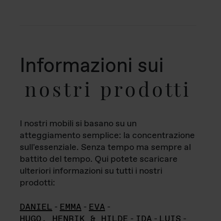
Informazioni sui
nostri prodotti
I nostri mobili si basano su un
atteggiamento semplice: la concentrazione
sull'essenziale. Senza tempo ma sempre al
battito del tempo. Qui potete scaricare
ulteriori informazioni su tutti i nostri
prodotti:
DANIEL
-
EMMA
-
EVA
-
HUGO, HENRIK & HILDE
-
IDA
-
LUIS
-