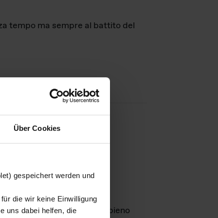
nza tempo ma sempre al battito del
Über Cookies
agini
blet) gespeichert werden und
ür die wir keine Einwilligung
Leben
GmbH e rimangono in pieno
 uns dabei helfen, die