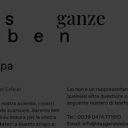
g
a
n
z
e
s
b
e
n
mpa
ze Leben
Lei non è un rappresentan
!
qualsiasi altra questione 
seguente numero di telefo
 nostra azienda, i nostri
da scaricare. Saremo lieti
Tel.: 0039 0474 771510
ni su misura per la vostra
Email: info@dasganzelebe
tateci a questo scopo a: