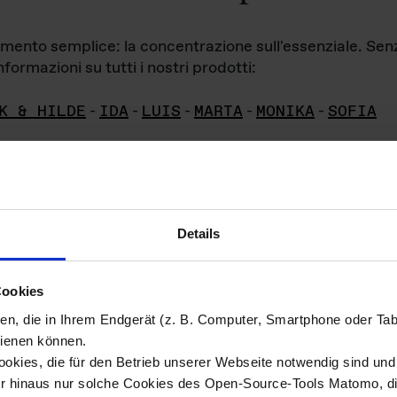
iamento semplice: la concentrazione sull'essenziale. Se
formazioni su tutti i nostri prodotti:
K & HILDE
-
IDA
-
LUIS
-
MARTA
-
MONIKA
-
SOFIA
Details
hivio di imm
Cookies
ien, die in Ihrem Endgerät (z. B. Computer, Smartphone oder Ta
ini!
ienen können.
kies, die für den Betrieb unserer Webseite notwendig sind und f
Das ganze 
re del materiale fotografico sono detenuti da
er hinaus nur solche Cookies des Open-Source-Tools Matomo, die