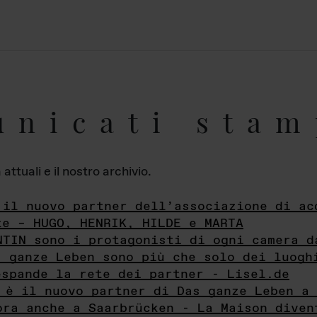
unicati stam
ttuali e il nostro archivio.
 il nuovo partner dell’associazione di ac
te – HUGO, HENRIK, HILDE e MARTA
NTIN sono i protagonisti di ogni camera d
s ganze Leben sono più che solo dei luogh
espande la rete dei partner - Lisel.de
 è il nuovo partner di Das ganze Leben a 
ora anche a Saarbrücken - La Maison diven