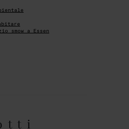
bientale
abitare
zio smow a Essen
otti