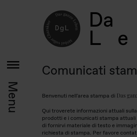
D
a
L
e
Comunicati sta
Menu
Das gan
Benvenuti nell'area stampa di
Qui troverete informazioni attuali sulla
prodotti e i comunicati stampa attuali 
di fornirvi materiale di testo e immagi
richiesta di stampa. Per favore contat