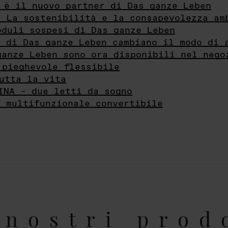
 è il nuovo partner di Das ganze Leben
- La sostenibilità e la consapevolezza am
oduli sospesi di Das ganze Leben
i di Das ganze Leben cambiano il modo di 
ganze Leben sono ora disponibili nel nego
 pieghevole flessibile
utta la vita
INA – due letti da sogno
e multifunzionale convertibile
nostri prod