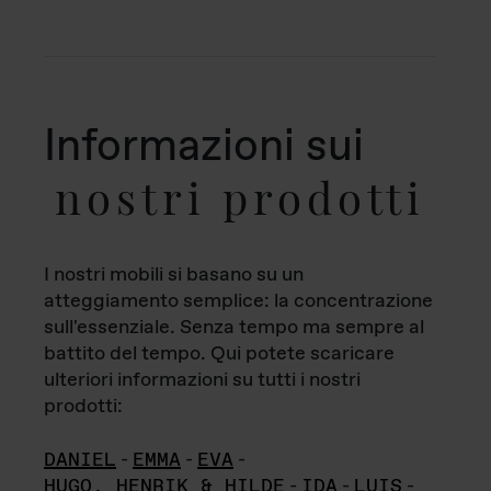
Informazioni sui
nostri prodotti
I nostri mobili si basano su un
atteggiamento semplice: la concentrazione
sull'essenziale. Senza tempo ma sempre al
battito del tempo. Qui potete scaricare
ulteriori informazioni su tutti i nostri
prodotti:
DANIEL
-
EMMA
-
EVA
-
HUGO, HENRIK & HILDE
-
IDA
-
LUIS
-