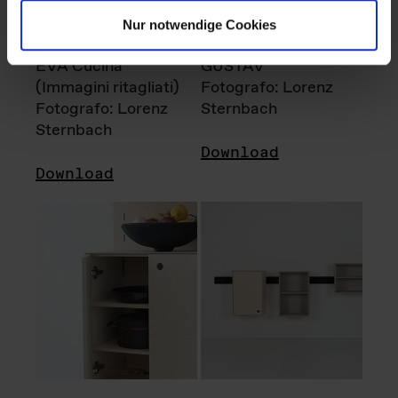
Nur notwendige Cookies
EVA Cucina
GUSTAV
(Immagini ritagliati)
Fotografo: Lorenz
Fotografo: Lorenz
Sternbach
Sternbach
Download
Download