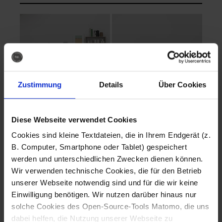
Zustimmung
Details
Über Cookies
Diese Webseite verwendet Cookies
EVA Cucina
EMMA + DANIEL
Cookies sind kleine Textdateien, die in Ihrem Endgerät (z.
Fotografo: Lorenz
Fotografo: Lorenz
B. Computer, Smartphone oder Tablet) gespeichert
Sternbach
Sternbach
werden und unterschiedlichen Zwecken dienen können.
Wir verwenden technische Cookies, die für den Betrieb
Download
Download
unserer Webseite notwendig sind und für die wir keine
Einwilligung benötigen. Wir nutzen darüber hinaus nur
solche Cookies des Open-Source-Tools Matomo, die uns
dabei helfen, die Nutzung unserer Webseite zu