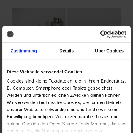
Zustimmung
Details
Über Cookies
Diese Webseite verwendet Cookies
EVA Cucina
EMMA + DANIEL
Cookies sind kleine Textdateien, die in Ihrem Endgerät (z.
Fotografo: Lorenz
Fotografo: Lorenz
B. Computer, Smartphone oder Tablet) gespeichert
Sternbach
Sternbach
werden und unterschiedlichen Zwecken dienen können.
Wir verwenden technische Cookies, die für den Betrieb
Download
Download
unserer Webseite notwendig sind und für die wir keine
Einwilligung benötigen. Wir nutzen darüber hinaus nur
solche Cookies des Open-Source-Tools Matomo, die uns
dabei helfen, die Nutzung unserer Webseite zu