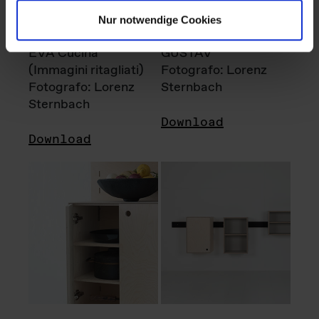
Nur notwendige Cookies
EVA Cucina
GUSTAV
(Immagini ritagliati)
Fotografo: Lorenz
Fotografo: Lorenz
Sternbach
Sternbach
Download
Download