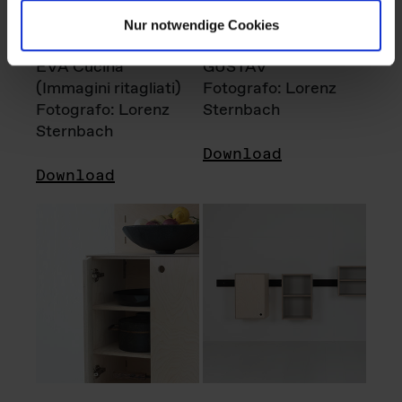
Nur notwendige Cookies
EVA Cucina
GUSTAV
(Immagini ritagliati)
Fotografo: Lorenz
Fotografo: Lorenz
Sternbach
Sternbach
Download
Download