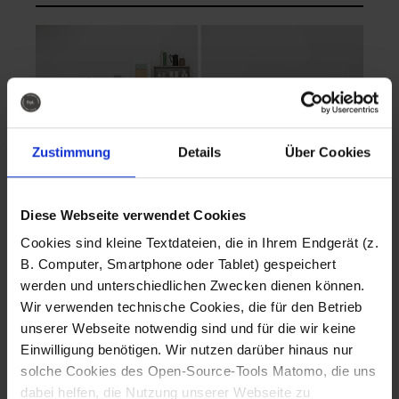
Zustimmung
Details
Über Cookies
Diese Webseite verwendet Cookies
EVA Cucina
EMMA + DANIEL
Cookies sind kleine Textdateien, die in Ihrem Endgerät (z.
Fotografo: Lorenz
Fotografo: Lorenz
B. Computer, Smartphone oder Tablet) gespeichert
Sternbach
Sternbach
werden und unterschiedlichen Zwecken dienen können.
Wir verwenden technische Cookies, die für den Betrieb
Download
Download
unserer Webseite notwendig sind und für die wir keine
Einwilligung benötigen. Wir nutzen darüber hinaus nur
solche Cookies des Open-Source-Tools Matomo, die uns
dabei helfen, die Nutzung unserer Webseite zu