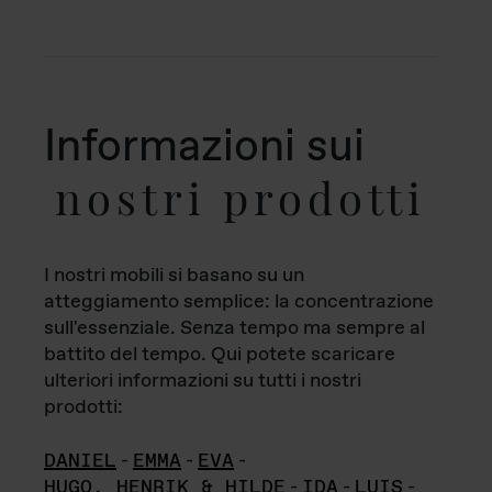
Informazioni sui
nostri prodotti
I nostri mobili si basano su un
atteggiamento semplice: la concentrazione
sull'essenziale. Senza tempo ma sempre al
battito del tempo. Qui potete scaricare
ulteriori informazioni su tutti i nostri
prodotti:
DANIEL
-
EMMA
-
EVA
-
HUGO, HENRIK & HILDE
-
IDA
-
LUIS
-