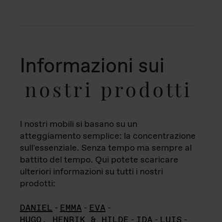
Informazioni sui
nostri prodotti
I nostri mobili si basano su un
atteggiamento semplice: la concentrazione
sull'essenziale. Senza tempo ma sempre al
battito del tempo. Qui potete scaricare
ulteriori informazioni su tutti i nostri
prodotti:
DANIEL
-
EMMA
-
EVA
-
HUGO, HENRIK & HILDE
-
IDA
-
LUIS
-