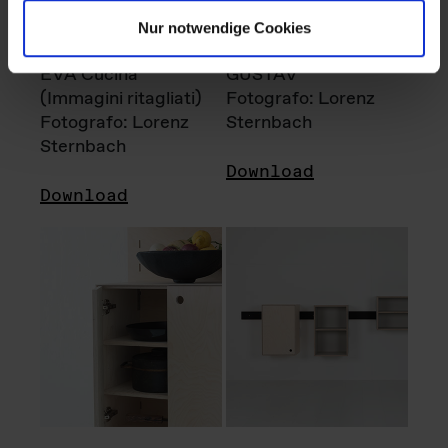
Nur notwendige Cookies
EVA Cucina
GUSTAV
(Immagini ritagliati)
Fotografo: Lorenz
Fotografo: Lorenz
Sternbach
Sternbach
Download
Download