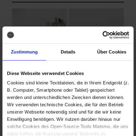
Zustimmung
Details
Über Cookies
Diese Webseite verwendet Cookies
EVA Cucina
EMMA + DANIEL
Cookies sind kleine Textdateien, die in Ihrem Endgerät (z.
Fotografo: Lorenz
Fotografo: Lorenz
B. Computer, Smartphone oder Tablet) gespeichert
Sternbach
Sternbach
werden und unterschiedlichen Zwecken dienen können.
Wir verwenden technische Cookies, die für den Betrieb
Download
Download
unserer Webseite notwendig sind und für die wir keine
Einwilligung benötigen. Wir nutzen darüber hinaus nur
solche Cookies des Open-Source-Tools Matomo, die uns
dabei helfen, die Nutzung unserer Webseite zu