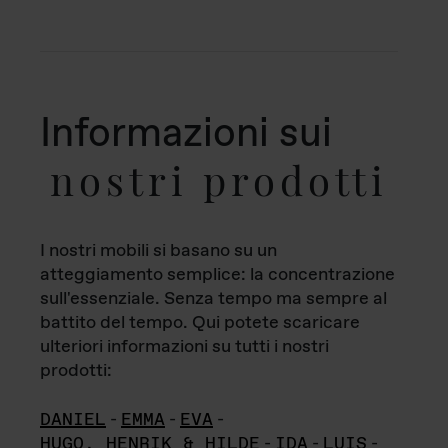
Informazioni sui
nostri prodotti
I nostri mobili si basano su un
atteggiamento semplice: la concentrazione
sull'essenziale. Senza tempo ma sempre al
battito del tempo. Qui potete scaricare
ulteriori informazioni su tutti i nostri
prodotti:
DANIEL
-
EMMA
-
EVA
-
HUGO, HENRIK & HILDE
-
IDA
-
LUIS
-