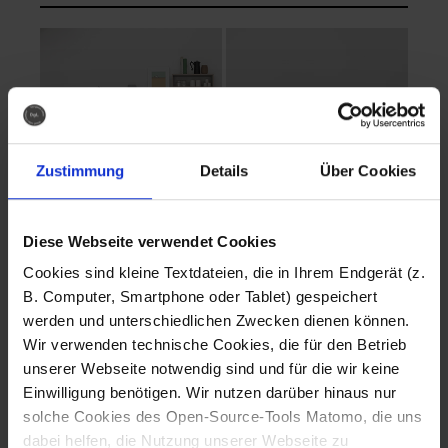
Zustimmung
Details
Über Cookies
Diese Webseite verwendet Cookies
EVA Cucina
EMMA + DANIEL
Cookies sind kleine Textdateien, die in Ihrem Endgerät (z.
Fotografo: Lorenz
Fotografo: Lorenz
B. Computer, Smartphone oder Tablet) gespeichert
Sternbach
Sternbach
werden und unterschiedlichen Zwecken dienen können.
Wir verwenden technische Cookies, die für den Betrieb
Download
Download
unserer Webseite notwendig sind und für die wir keine
Einwilligung benötigen. Wir nutzen darüber hinaus nur
solche Cookies des Open-Source-Tools Matomo, die uns
dabei helfen, die Nutzung unserer Webseite zu