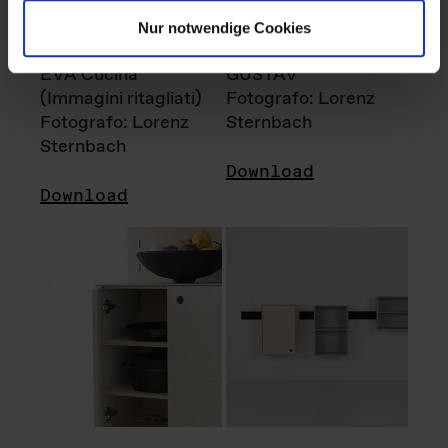
Nur notwendige Cookies
EVA Cucina
GUSTAV
(Immagini ritagliati)
Fotografo: Lorenz
Fotografo: Lorenz
Sternbach
Sternbach
Download
Download