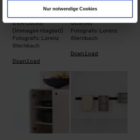
Nur notwendige Cookies
EVA Cucina
GUSTAV
(Immagini ritagliati)
Fotografo: Lorenz
Fotografo: Lorenz
Sternbach
Sternbach
Download
Download