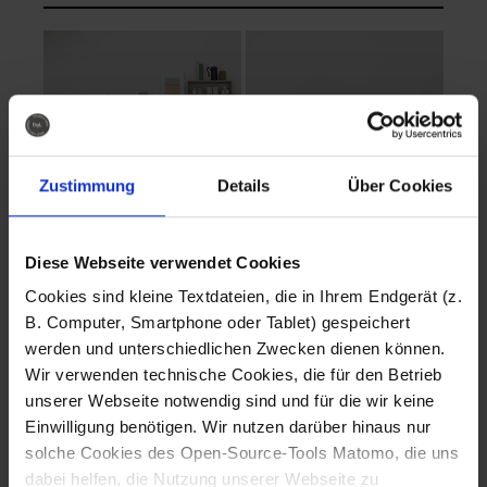
Zustimmung
Details
Über Cookies
Diese Webseite verwendet Cookies
EVA Cucina
EMMA + DANIEL
Cookies sind kleine Textdateien, die in Ihrem Endgerät (z.
Fotografo: Lorenz
Fotografo: Lorenz
B. Computer, Smartphone oder Tablet) gespeichert
Sternbach
Sternbach
werden und unterschiedlichen Zwecken dienen können.
Wir verwenden technische Cookies, die für den Betrieb
Download
Download
unserer Webseite notwendig sind und für die wir keine
Einwilligung benötigen. Wir nutzen darüber hinaus nur
solche Cookies des Open-Source-Tools Matomo, die uns
dabei helfen, die Nutzung unserer Webseite zu