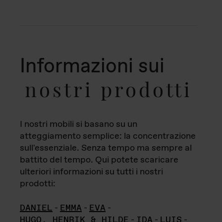
Informazioni sui
nostri prodotti
I nostri mobili si basano su un
atteggiamento semplice: la concentrazione
sull'essenziale. Senza tempo ma sempre al
battito del tempo. Qui potete scaricare
ulteriori informazioni su tutti i nostri
prodotti:
DANIEL
-
EMMA
-
EVA
-
HUGO, HENRIK & HILDE
-
IDA
-
LUIS
-