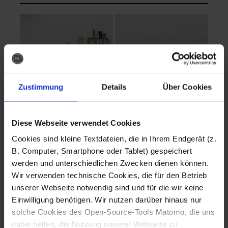
Zustimmung
Details
Über Cookies
Diese Webseite verwendet Cookies
EVA Cucina
EMMA + DANIEL
Cookies sind kleine Textdateien, die in Ihrem Endgerät (z.
Fotografo: Lorenz
Fotografo: Lorenz
B. Computer, Smartphone oder Tablet) gespeichert
Sternbach
Sternbach
werden und unterschiedlichen Zwecken dienen können.
Wir verwenden technische Cookies, die für den Betrieb
Download
Download
unserer Webseite notwendig sind und für die wir keine
Einwilligung benötigen. Wir nutzen darüber hinaus nur
solche Cookies des Open-Source-Tools Matomo, die uns
dabei helfen, die Nutzung unserer Webseite zu