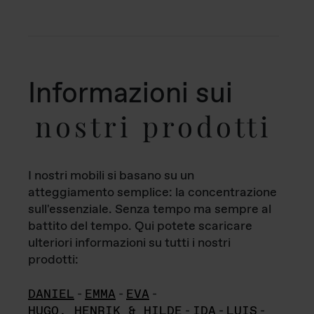
Informazioni sui
nostri prodotti
I nostri mobili si basano su un
atteggiamento semplice: la concentrazione
sull'essenziale. Senza tempo ma sempre al
battito del tempo. Qui potete scaricare
ulteriori informazioni su tutti i nostri
prodotti:
DANIEL
-
EMMA
-
EVA
-
HUGO, HENRIK & HILDE
-
IDA
-
LUIS
-