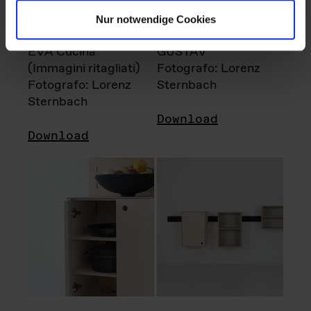
Nur notwendige Cookies
EVA Cucina
GUSTAV
(Immagini ritagliati)
Fotografo: Lorenz
Fotografo: Lorenz
Sternbach
Sternbach
Download
Download