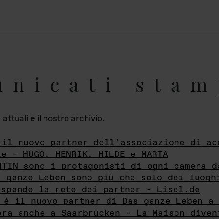
unicati stam
ttuali e il nostro archivio.
 il nuovo partner dell’associazione di ac
te – HUGO, HENRIK, HILDE e MARTA
NTIN sono i protagonisti di ogni camera d
s ganze Leben sono più che solo dei luogh
espande la rete dei partner - Lisel.de
 è il nuovo partner di Das ganze Leben a 
ora anche a Saarbrücken - La Maison diven