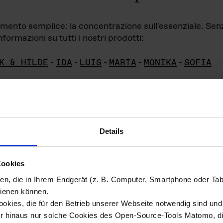
iamento semplice: la concentrazione sull'essenziale. Se
formazioni su tutti i nostri prodotti:
K & HILDE
-
IDA
-
LUIS
-
MARTA
-
MONIKA
-
SOFIA
Details
hivio di imm
Cookies
ien, die in Ihrem Endgerät (z. B. Computer, Smartphone oder Ta
ini!
ienen können.
kies, die für den Betrieb unserer Webseite notwendig sind und f
Das ganze 
re del materiale fotografico sono detenuti da
er hinaus nur solche Cookies des Open-Source-Tools Matomo, die