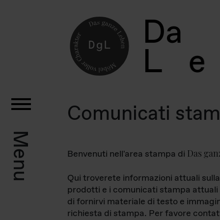
D
a
L
e
Comunicati sta
Menu
Das gan
Benvenuti nell'area stampa di
Qui troverete informazioni attuali sulla
prodotti e i comunicati stampa attuali 
di fornirvi materiale di testo e immagi
richiesta di stampa. Per favore contat