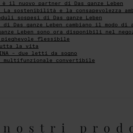
 è il nuovo partner di Das ganze Leben
- La sostenibilità e la consapevolezza am
oduli sospesi di Das ganze Leben
i di Das ganze Leben cambiano il modo di 
ganze Leben sono ora disponibili nel nego
 pieghevole flessibile
utta la vita
INA – due letti da sogno
e multifunzionale convertibile
nostri prod