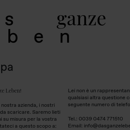
g
a
n
z
e
s
b
e
n
mpa
ze Leben
Lei non è un rappresentan
!
qualsiasi altra questione 
seguente numero di telefo
 nostra azienda, i nostri
da scaricare. Saremo lieti
Tel.: 0039 0474 771510
ni su misura per la vostra
Email: info@dasganzelebe
tateci a questo scopo a: