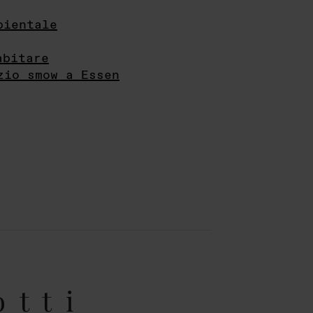
bientale
abitare
zio smow a Essen
otti