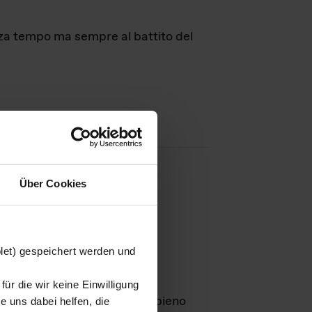
nza tempo ma sempre al battito del
Über Cookies
agini
blet) gespeichert werden und
ür die wir keine Einwilligung
Leben
GmbH e rimangono in pieno
 uns dabei helfen, die