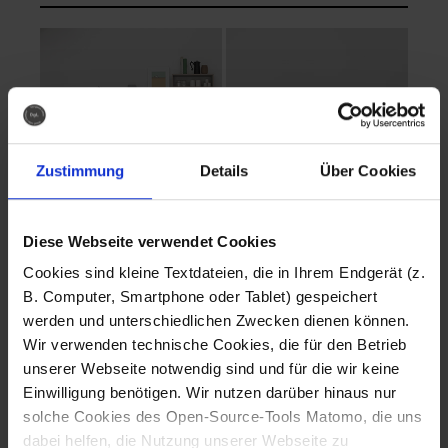
Zustimmung
Details
Über Cookies
Diese Webseite verwendet Cookies
EVA Cucina
EMMA + DANIEL
Cookies sind kleine Textdateien, die in Ihrem Endgerät (z.
Fotografo: Lorenz
Fotografo: Lorenz
B. Computer, Smartphone oder Tablet) gespeichert
Sternbach
Sternbach
werden und unterschiedlichen Zwecken dienen können.
Wir verwenden technische Cookies, die für den Betrieb
Download
Download
unserer Webseite notwendig sind und für die wir keine
Einwilligung benötigen. Wir nutzen darüber hinaus nur
solche Cookies des Open-Source-Tools Matomo, die uns
dabei helfen, die Nutzung unserer Webseite zu