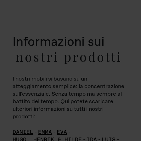
Informazioni sui
nostri prodotti
I nostri mobili si basano su un
atteggiamento semplice: la concentrazione
sull'essenziale. Senza tempo ma sempre al
battito del tempo. Qui potete scaricare
ulteriori informazioni su tutti i nostri
prodotti:
DANIEL
-
EMMA
-
EVA
-
HUGO, HENRIK & HILDE
-
IDA
-
LUIS
-