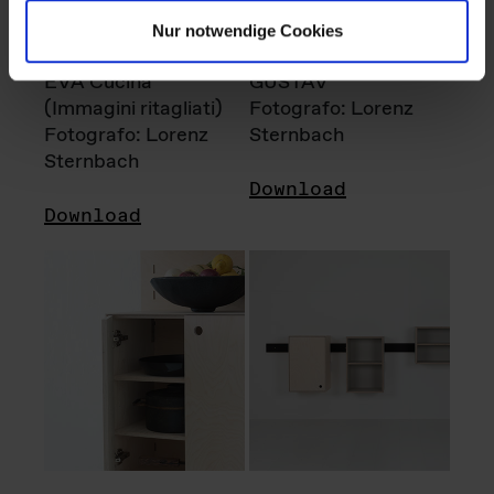
Nur notwendige Cookies
EVA Cucina
GUSTAV
(Immagini ritagliati)
Fotografo: Lorenz
Fotografo: Lorenz
Sternbach
Sternbach
Download
Download