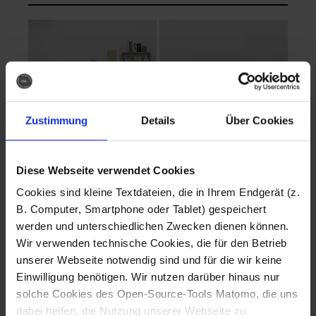
Zustimmung
Details
Über Cookies
Diese Webseite verwendet Cookies
EVA Cucina
EMMA + DANIEL
Cookies sind kleine Textdateien, die in Ihrem Endgerät (z.
Fotografo: Lorenz
Fotografo: Lorenz
B. Computer, Smartphone oder Tablet) gespeichert
Sternbach
Sternbach
werden und unterschiedlichen Zwecken dienen können.
Wir verwenden technische Cookies, die für den Betrieb
Download
Download
unserer Webseite notwendig sind und für die wir keine
Einwilligung benötigen. Wir nutzen darüber hinaus nur
solche Cookies des Open-Source-Tools Matomo, die uns
dabei helfen, die Nutzung unserer Webseite zu