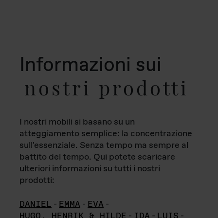
Informazioni sui
nostri prodotti
I nostri mobili si basano su un
atteggiamento semplice: la concentrazione
sull'essenziale. Senza tempo ma sempre al
battito del tempo. Qui potete scaricare
ulteriori informazioni su tutti i nostri
prodotti:
DANIEL
-
EMMA
-
EVA
-
HUGO, HENRIK & HILDE
-
IDA
-
LUIS
-