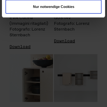
Nur notwendige Cookies
EVA Cucina
GUSTAV
(Immagini ritagliati)
Fotografo: Lorenz
Fotografo: Lorenz
Sternbach
Sternbach
Download
Download