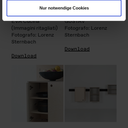
Nur notwendige Cookies
EVA Cucina
GUSTAV
(Immagini ritagliati)
Fotografo: Lorenz
Fotografo: Lorenz
Sternbach
Sternbach
Download
Download