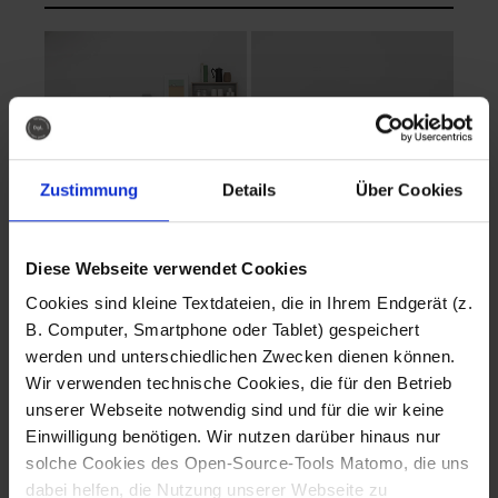
Zustimmung
Details
Über Cookies
Diese Webseite verwendet Cookies
EVA Cucina
EMMA + DANIEL
Cookies sind kleine Textdateien, die in Ihrem Endgerät (z.
Fotografo: Lorenz
Fotografo: Lorenz
B. Computer, Smartphone oder Tablet) gespeichert
Sternbach
Sternbach
werden und unterschiedlichen Zwecken dienen können.
Wir verwenden technische Cookies, die für den Betrieb
Download
Download
unserer Webseite notwendig sind und für die wir keine
Einwilligung benötigen. Wir nutzen darüber hinaus nur
solche Cookies des Open-Source-Tools Matomo, die uns
dabei helfen, die Nutzung unserer Webseite zu