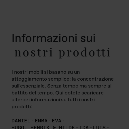
Informazioni sui
nostri prodotti
I nostri mobili si basano su un
atteggiamento semplice: la concentrazione
sull'essenziale. Senza tempo ma sempre al
battito del tempo. Qui potete scaricare
ulteriori informazioni su tutti i nostri
prodotti:
DANIEL
-
EMMA
-
EVA
-
HUGO, HENRIK & HILDE
-
IDA
-
LUIS
-