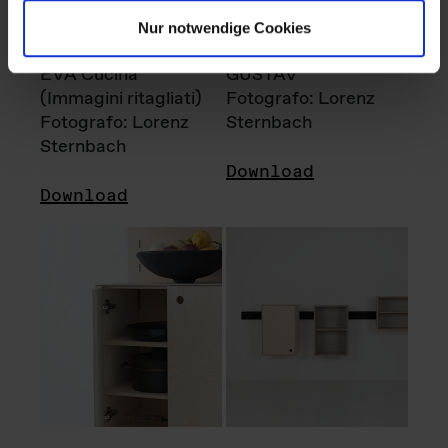
Nur notwendige Cookies
EVA Cucina
GUSTAV
(Immagini ritagliati)
Fotografo: Lorenz
Fotografo: Lorenz
Sternbach
Sternbach
Download
Download