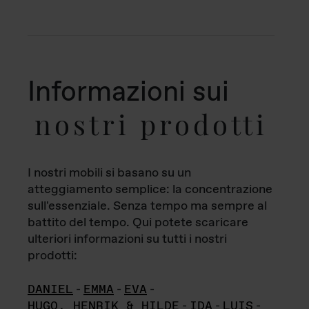
Informazioni sui
nostri prodotti
I nostri mobili si basano su un
atteggiamento semplice: la concentrazione
sull'essenziale. Senza tempo ma sempre al
battito del tempo. Qui potete scaricare
ulteriori informazioni su tutti i nostri
prodotti:
DANIEL
-
EMMA
-
EVA
-
HUGO, HENRIK & HILDE
-
IDA
-
LUIS
-