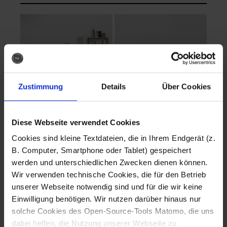
Zustimmung
Details
Über Cookies
Diese Webseite verwendet Cookies
EVA Cucina
EMMA + DANIEL
Cookies sind kleine Textdateien, die in Ihrem Endgerät (z.
Fotografo: Lorenz
Fotografo: Lorenz
B. Computer, Smartphone oder Tablet) gespeichert
Sternbach
Sternbach
werden und unterschiedlichen Zwecken dienen können.
Wir verwenden technische Cookies, die für den Betrieb
Download
Download
unserer Webseite notwendig sind und für die wir keine
Einwilligung benötigen. Wir nutzen darüber hinaus nur
solche Cookies des Open-Source-Tools Matomo, die uns
dabei helfen, die Nutzung unserer Webseite zu