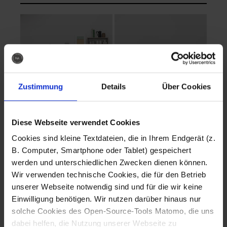
Zustimmung
Details
Über Cookies
Diese Webseite verwendet Cookies
EVA Cucina
EMMA + DANIEL
Cookies sind kleine Textdateien, die in Ihrem Endgerät (z.
Fotografo: Lorenz
Fotografo: Lorenz
B. Computer, Smartphone oder Tablet) gespeichert
Sternbach
Sternbach
werden und unterschiedlichen Zwecken dienen können.
Wir verwenden technische Cookies, die für den Betrieb
Download
Download
unserer Webseite notwendig sind und für die wir keine
Einwilligung benötigen. Wir nutzen darüber hinaus nur
solche Cookies des Open-Source-Tools Matomo, die uns
dabei helfen, die Nutzung unserer Webseite zu