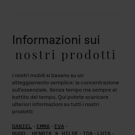
Informazioni sui
nostri prodotti
I nostri mobili si basano su un
atteggiamento semplice: la concentrazione
sull'essenziale. Senza tempo ma sempre al
battito del tempo. Qui potete scaricare
ulteriori informazioni su tutti i nostri
prodotti:
DANIEL
-
EMMA
-
EVA
-
HUGO, HENRIK & HILDE
-
IDA
-
LUIS
-