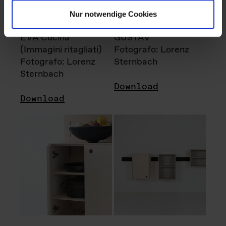
Nur notwendige Cookies
EVA Cucina
GUSTAV
(Immagini ritagliati)
Fotografo: Lorenz
Fotografo: Lorenz
Sternbach
Sternbach
Download
Download