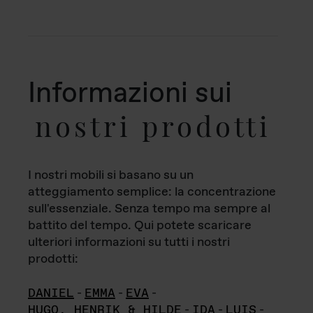
Informazioni sui
nostri prodotti
I nostri mobili si basano su un
atteggiamento semplice: la concentrazione
sull'essenziale. Senza tempo ma sempre al
battito del tempo. Qui potete scaricare
ulteriori informazioni su tutti i nostri
prodotti:
DANIEL
-
EMMA
-
EVA
-
HUGO, HENRIK & HILDE
-
IDA
-
LUIS
-