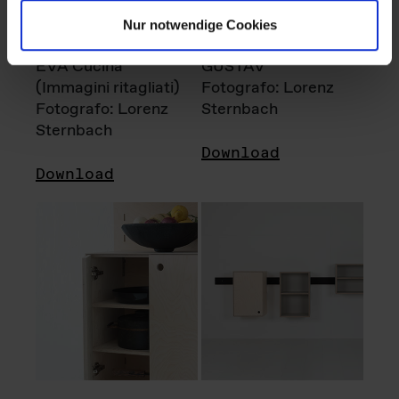
Nur notwendige Cookies
EVA Cucina
GUSTAV
(Immagini ritagliati)
Fotografo: Lorenz
Fotografo: Lorenz
Sternbach
Sternbach
Download
Download