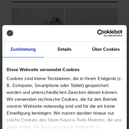
Zustimmung
Details
Über Cookies
Diese Webseite verwendet Cookies
EVA Cucina
EMMA + DANIEL
Cookies sind kleine Textdateien, die in Ihrem Endgerät (z.
Fotografo: Lorenz
Fotografo: Lorenz
B. Computer, Smartphone oder Tablet) gespeichert
Sternbach
Sternbach
werden und unterschiedlichen Zwecken dienen können.
Wir verwenden technische Cookies, die für den Betrieb
Download
Download
unserer Webseite notwendig sind und für die wir keine
Einwilligung benötigen. Wir nutzen darüber hinaus nur
solche Cookies des Open-Source-Tools Matomo, die uns
dabei helfen, die Nutzung unserer Webseite zu