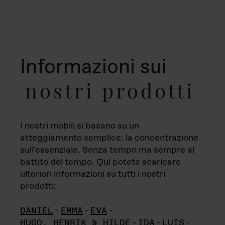
Informazioni sui
nostri prodotti
I nostri mobili si basano su un
atteggiamento semplice: la concentrazione
sull'essenziale. Senza tempo ma sempre al
battito del tempo. Qui potete scaricare
ulteriori informazioni su tutti i nostri
prodotti:
DANIEL
-
EMMA
-
EVA
-
HUGO, HENRIK & HILDE
-
IDA
-
LUIS
-