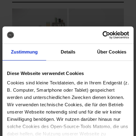
Zustimmung
Details
Über Cookies
Diese Webseite verwendet Cookies
EVA Cucina
EMMA + DANIEL
Cookies sind kleine Textdateien, die in Ihrem Endgerät (z.
Fotografo: Lorenz
Fotografo: Lorenz
B. Computer, Smartphone oder Tablet) gespeichert
Sternbach
Sternbach
werden und unterschiedlichen Zwecken dienen können.
Wir verwenden technische Cookies, die für den Betrieb
Download
Download
unserer Webseite notwendig sind und für die wir keine
Einwilligung benötigen. Wir nutzen darüber hinaus nur
solche Cookies des Open-Source-Tools Matomo, die uns
dabei helfen, die Nutzung unserer Webseite zu