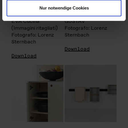
Nur notwendige Cookies
EVA Cucina
GUSTAV
(Immagini ritagliati)
Fotografo: Lorenz
Fotografo: Lorenz
Sternbach
Sternbach
Download
Download