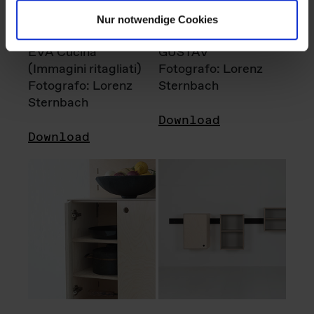
Nur notwendige Cookies
EVA Cucina
GUSTAV
(Immagini ritagliati)
Fotografo: Lorenz
Fotografo: Lorenz
Sternbach
Sternbach
Download
Download