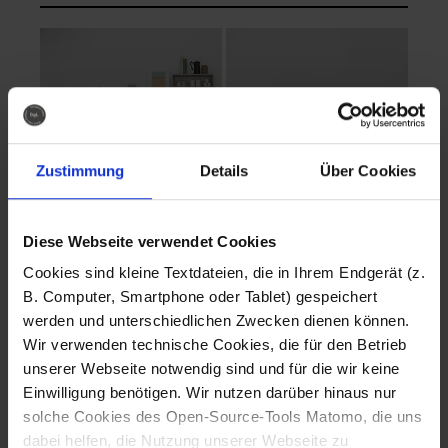
Zustimmung
Details
Über Cookies
Diese Webseite verwendet Cookies
EVA Cucina
EMMA + DANIEL
Cookies sind kleine Textdateien, die in Ihrem Endgerät (z.
Fotografo: Lorenz
Fotografo: Lorenz
B. Computer, Smartphone oder Tablet) gespeichert
Sternbach
Sternbach
werden und unterschiedlichen Zwecken dienen können.
Wir verwenden technische Cookies, die für den Betrieb
Download
Download
unserer Webseite notwendig sind und für die wir keine
Einwilligung benötigen. Wir nutzen darüber hinaus nur
solche Cookies des Open-Source-Tools Matomo, die uns
dabei helfen, die Nutzung unserer Webseite zu