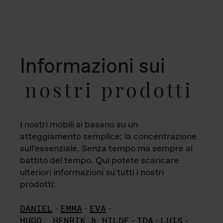
Informazioni sui
nostri prodotti
I nostri mobili si basano su un
atteggiamento semplice: la concentrazione
sull'essenziale. Senza tempo ma sempre al
battito del tempo. Qui potete scaricare
ulteriori informazioni su tutti i nostri
prodotti:
DANIEL
-
EMMA
-
EVA
-
HUGO, HENRIK & HILDE
-
IDA
-
LUIS
-