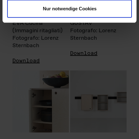
Nur notwendige Cookies
EVA Cucina
GUSTAV
(Immagini ritagliati)
Fotografo: Lorenz
Fotografo: Lorenz
Sternbach
Sternbach
Download
Download