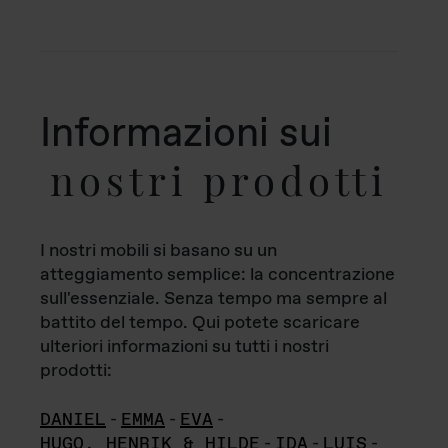
Informazioni sui
nostri prodotti
I nostri mobili si basano su un
atteggiamento semplice: la concentrazione
sull'essenziale. Senza tempo ma sempre al
battito del tempo. Qui potete scaricare
ulteriori informazioni su tutti i nostri
prodotti:
DANIEL
-
EMMA
-
EVA
-
HUGO, HENRIK & HILDE
-
IDA
-
LUIS
-