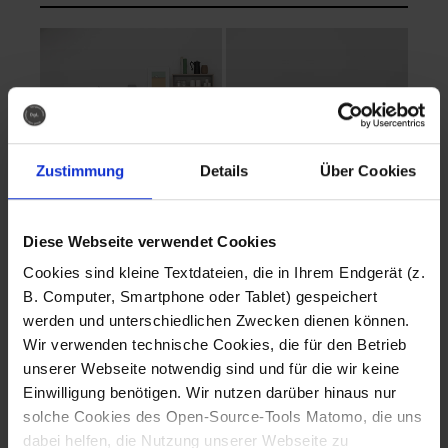
Zustimmung
Details
Über Cookies
Diese Webseite verwendet Cookies
EVA Cucina
EMMA + DANIEL
Cookies sind kleine Textdateien, die in Ihrem Endgerät (z.
Fotografo: Lorenz
Fotografo: Lorenz
B. Computer, Smartphone oder Tablet) gespeichert
Sternbach
Sternbach
werden und unterschiedlichen Zwecken dienen können.
Wir verwenden technische Cookies, die für den Betrieb
Download
Download
unserer Webseite notwendig sind und für die wir keine
Einwilligung benötigen. Wir nutzen darüber hinaus nur
solche Cookies des Open-Source-Tools Matomo, die uns
dabei helfen, die Nutzung unserer Webseite zu