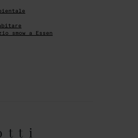
bientale
abitare
zio smow a Essen
otti