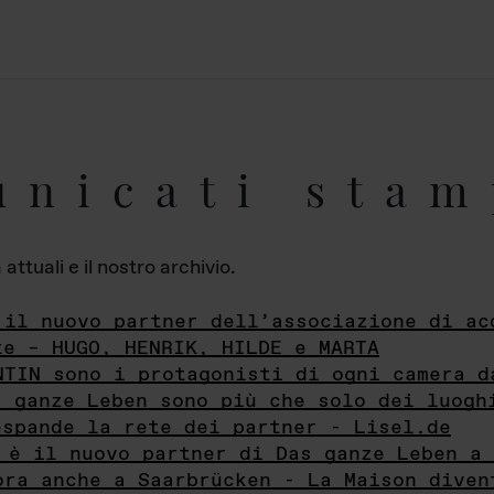
unicati stam
ttuali e il nostro archivio.
 il nuovo partner dell’associazione di ac
te – HUGO, HENRIK, HILDE e MARTA
NTIN sono i protagonisti di ogni camera d
s ganze Leben sono più che solo dei luogh
espande la rete dei partner - Lisel.de
 è il nuovo partner di Das ganze Leben a 
ora anche a Saarbrücken - La Maison diven