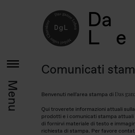
D
a
L
e
Comunicati sta
Menu
Das gan
Benvenuti nell'area stampa di
Qui troverete informazioni attuali sulla
prodotti e i comunicati stampa attuali 
di fornirvi materiale di testo e immagi
richiesta di stampa. Per favore contat