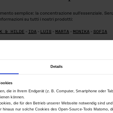
iamento semplice: la concentrazione sull'essenziale. Se
formazioni su tutti i nostri prodotti:
K & HILDE
-
IDA
-
LUIS
-
MARTA
-
MONIKA
-
SOFIA
Details
hivio di imm
Cookies
ien, die in Ihrem Endgerät (z. B. Computer, Smartphone oder Ta
ini!
ienen können.
kies, die für den Betrieb unserer Webseite notwendig sind und f
Das ganze 
re del materiale fotografico sono detenuti da
er hinaus nur solche Cookies des Open-Source-Tools Matomo, die