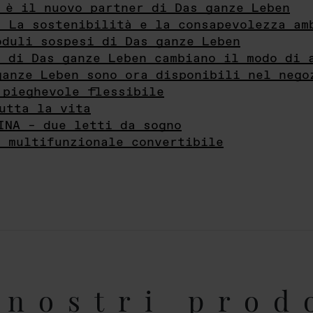
 è il nuovo partner di Das ganze Leben
- La sostenibilità e la consapevolezza am
oduli sospesi di Das ganze Leben
i di Das ganze Leben cambiano il modo di 
ganze Leben sono ora disponibili nel nego
 pieghevole flessibile
utta la vita
INA – due letti da sogno
e multifunzionale convertibile
nostri prod