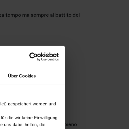
nza tempo ma sempre al battito del
Über Cookies
agini
blet) gespeichert werden und
ür die wir keine Einwilligung
Leben
GmbH e rimangono in pieno
 uns dabei helfen, die