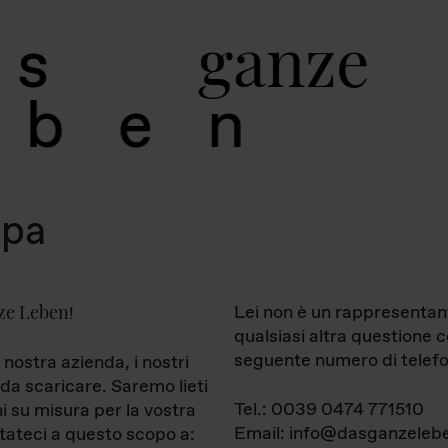
g
a
n
z
e
s
b
e
n
mpa
ze Leben
Lei non è un rappresentan
!
qualsiasi altra questione 
seguente numero di telefo
 nostra azienda, i nostri
da scaricare. Saremo lieti
Tel.: 0039 0474 771510
ni su misura per la vostra
Email: info@dasganzelebe
tateci a questo scopo a: