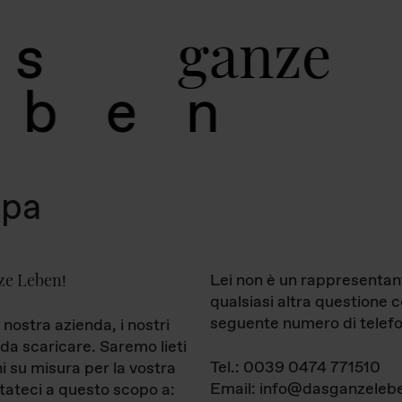
g
a
n
z
e
s
b
e
n
mpa
ze Leben
Lei non è un rappresentan
!
qualsiasi altra questione 
seguente numero di telefo
 nostra azienda, i nostri
da scaricare. Saremo lieti
Tel.: 0039 0474 771510
ni su misura per la vostra
Email: info@dasganzelebe
tateci a questo scopo a: