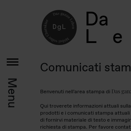
D
a
L
e
Comunicati sta
Menu
Das gan
Benvenuti nell'area stampa di
Qui troverete informazioni attuali sulla
prodotti e i comunicati stampa attuali 
di fornirvi materiale di testo e immagi
richiesta di stampa. Per favore contat