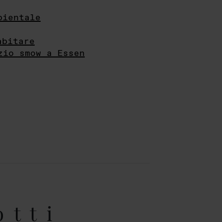
bientale
abitare
zio smow a Essen
otti