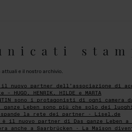
unicati stam
ttuali e il nostro archivio.
 il nuovo partner dell’associazione di ac
te – HUGO, HENRIK, HILDE e MARTA
NTIN sono i protagonisti di ogni camera d
s ganze Leben sono più che solo dei luogh
espande la rete dei partner - Lisel.de
 è il nuovo partner di Das ganze Leben a 
ora anche a Saarbrücken - La Maison diven