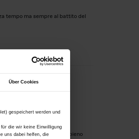
nza tempo ma sempre al battito del
Über Cookies
agini
blet) gespeichert werden und
ür die wir keine Einwilligung
Leben
GmbH e rimangono in pieno
 uns dabei helfen, die