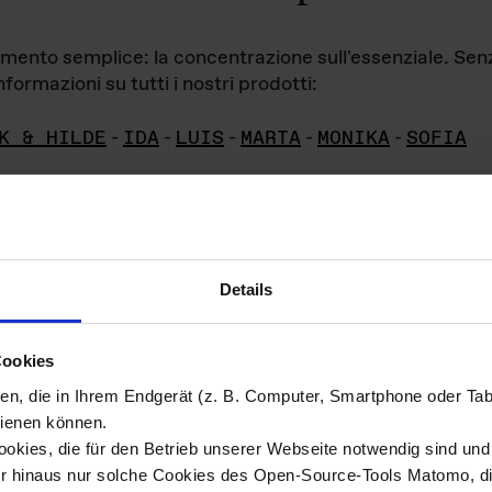
iamento semplice: la concentrazione sull'essenziale. Se
formazioni su tutti i nostri prodotti:
K & HILDE
-
IDA
-
LUIS
-
MARTA
-
MONIKA
-
SOFIA
Details
hivio di imm
Cookies
ien, die in Ihrem Endgerät (z. B. Computer, Smartphone oder Ta
ini!
ienen können.
kies, die für den Betrieb unserer Webseite notwendig sind und f
Das ganze 
re del materiale fotografico sono detenuti da
er hinaus nur solche Cookies des Open-Source-Tools Matomo, die