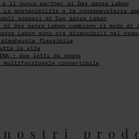
 è il nuovo partner di Das ganze Leben
- La sostenibilità e la consapevolezza am
oduli sospesi di Das ganze Leben
i di Das ganze Leben cambiano il modo di 
ganze Leben sono ora disponibili nel nego
 pieghevole flessibile
utta la vita
INA – due letti da sogno
e multifunzionale convertibile
nostri prod