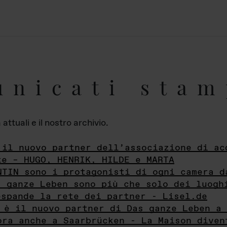
unicati stam
ttuali e il nostro archivio.
 il nuovo partner dell’associazione di ac
te – HUGO, HENRIK, HILDE e MARTA
NTIN sono i protagonisti di ogni camera d
s ganze Leben sono più che solo dei luogh
espande la rete dei partner - Lisel.de
 è il nuovo partner di Das ganze Leben a 
ora anche a Saarbrücken - La Maison diven