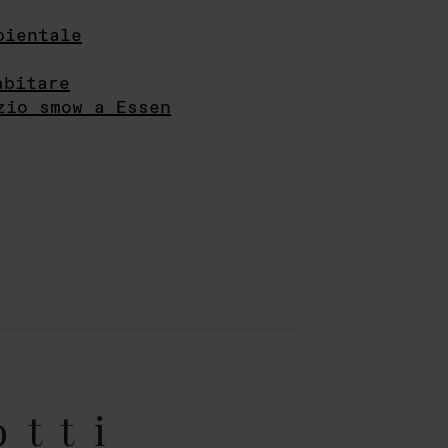
bientale
abitare
zio smow a Essen
otti