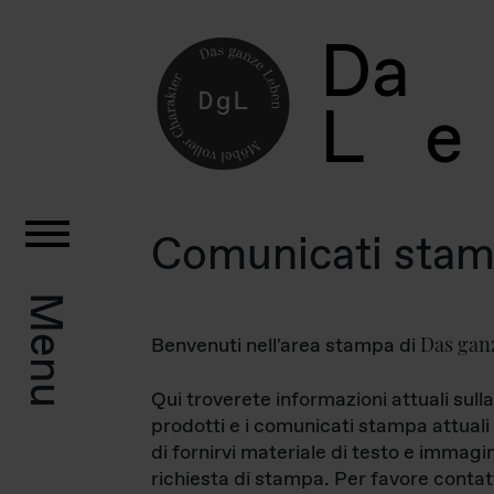
D
a
L
e
Comunicati sta
Menu
Das gan
Benvenuti nell'area stampa di
Qui troverete informazioni attuali sulla
prodotti e i comunicati stampa attuali 
di fornirvi materiale di testo e immagi
richiesta di stampa. Per favore contat