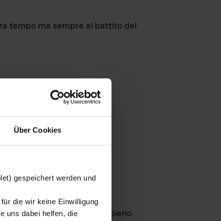
nza tempo ma sempre al battito del
Über Cookies
agini
blet) gespeichert werden und
ür die wir keine Einwilligung
Leben
GmbH e rimangono in pieno
 uns dabei helfen, die