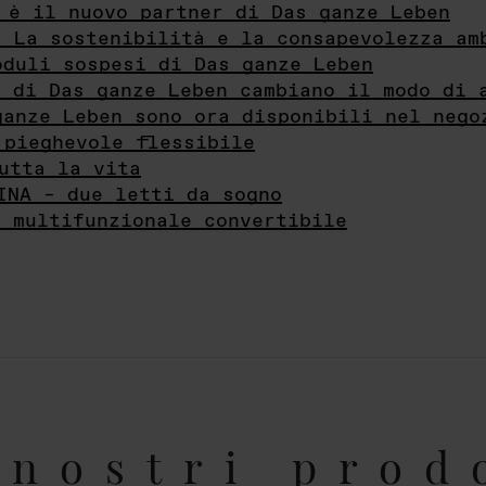
 è il nuovo partner di Das ganze Leben
- La sostenibilità e la consapevolezza am
oduli sospesi di Das ganze Leben
i di Das ganze Leben cambiano il modo di 
ganze Leben sono ora disponibili nel nego
 pieghevole flessibile
utta la vita
INA – due letti da sogno
e multifunzionale convertibile
nostri prod