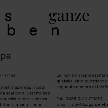
g
a
n
z
e
s
b
e
n
mpa
ze Leben
Lei non è un rappresentan
!
qualsiasi altra questione 
seguente numero di telefo
 nostra azienda, i nostri
da scaricare. Saremo lieti
Tel.: 0039 0474 771510
ni su misura per la vostra
Email: info@dasganzelebe
tateci a questo scopo a: