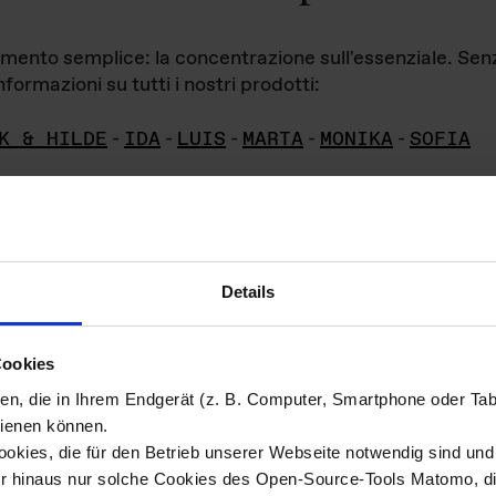
iamento semplice: la concentrazione sull'essenziale. Se
formazioni su tutti i nostri prodotti:
K & HILDE
-
IDA
-
LUIS
-
MARTA
-
MONIKA
-
SOFIA
Details
hivio di imm
Cookies
ien, die in Ihrem Endgerät (z. B. Computer, Smartphone oder Ta
ini!
ienen können.
kies, die für den Betrieb unserer Webseite notwendig sind und f
Das ganze 
re del materiale fotografico sono detenuti da
er hinaus nur solche Cookies des Open-Source-Tools Matomo, die