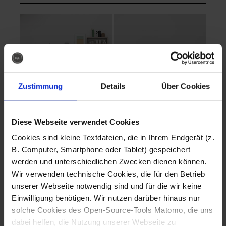
Zustimmung
Details
Über Cookies
Diese Webseite verwendet Cookies
EVA Cucina
EMMA + DANIEL
Cookies sind kleine Textdateien, die in Ihrem Endgerät (z.
Fotografo: Lorenz
Fotografo: Lorenz
B. Computer, Smartphone oder Tablet) gespeichert
Sternbach
Sternbach
werden und unterschiedlichen Zwecken dienen können.
Wir verwenden technische Cookies, die für den Betrieb
Download
Download
unserer Webseite notwendig sind und für die wir keine
Einwilligung benötigen. Wir nutzen darüber hinaus nur
solche Cookies des Open-Source-Tools Matomo, die uns
dabei helfen, die Nutzung unserer Webseite zu