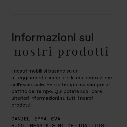
Informazioni sui
nostri prodotti
I nostri mobili si basano su un
atteggiamento semplice: la concentrazione
sull'essenziale. Senza tempo ma sempre al
battito del tempo. Qui potete scaricare
ulteriori informazioni su tutti i nostri
prodotti:
DANIEL
-
EMMA
-
EVA
-
HUGO, HENRIK & HILDE
-
IDA
-
LUIS
-