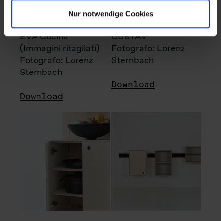
Nur notwendige Cookies
EVA Cucina
GUSTAV
(Immagini ritagliati)
Fotografo: Lorenz
Fotografo: Lorenz
Sternbach
Sternbach
Download
Download