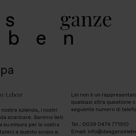
g
a
n
z
e
s
b
e
n
mpa
ze Leben
Lei non è un rappresentan
!
qualsiasi altra questione 
seguente numero di telefo
 nostra azienda, i nostri
da scaricare. Saremo lieti
Tel.: 0039 0474 771510
ni su misura per la vostra
Email: info@dasganzelebe
tateci a questo scopo a: