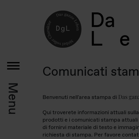
D
a
L
e
Comunicati sta
Menu
Das gan
Benvenuti nell'area stampa di
Qui troverete informazioni attuali sulla
prodotti e i comunicati stampa attuali 
di fornirvi materiale di testo e immagi
richiesta di stampa. Per favore contat