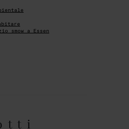
bientale
abitare
zio smow a Essen
otti