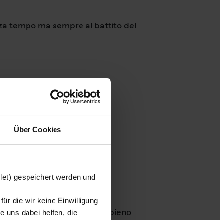
nza tempo ma sempre al battito del
Über Cookies
agini
blet) gespeichert werden und
ür die wir keine Einwilligung
Leben
GmbH e rimangono in pieno
 uns dabei helfen, die