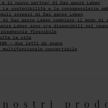
 è il nuovo partner di Das ganze Leben
- La sostenibilità e la consapevolezza am
oduli sospesi di Das ganze Leben
i di Das ganze Leben cambiano il modo di 
ganze Leben sono ora disponibili nel nego
 pieghevole flessibile
utta la vita
INA – due letti da sogno
e multifunzionale convertibile
nostri prod