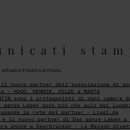
unicati stam
ttuali e il nostro archivio.
 il nuovo partner dell’associazione di ac
te – HUGO, HENRIK, HILDE e MARTA
NTIN sono i protagonisti di ogni camera d
s ganze Leben sono più che solo dei luogh
espande la rete dei partner - Lisel.de
 è il nuovo partner di Das ganze Leben a 
ora anche a Saarbrücken - La Maison diven