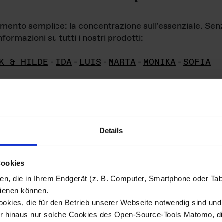
iamento semplice: la concentrazione sull'essenziale. Se
formazioni su tutti i nostri prodotti:
K & HILDE
-
IDA
-
LUIS
-
MARTA
-
MONIKA
-
SOFIA
Details
hivio di imm
Cookies
ien, die in Ihrem Endgerät (z. B. Computer, Smartphone oder Ta
ini!
ienen können.
kies, die für den Betrieb unserer Webseite notwendig sind und f
Das ganze 
re del materiale fotografico sono detenuti da
er hinaus nur solche Cookies des Open-Source-Tools Matomo, die