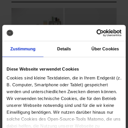
Zustimmung
Details
Über Cookies
Diese Webseite verwendet Cookies
EVA Cucina
EMMA + DANIEL
Cookies sind kleine Textdateien, die in Ihrem Endgerät (z.
Fotografo: Lorenz
Fotografo: Lorenz
B. Computer, Smartphone oder Tablet) gespeichert
Sternbach
Sternbach
werden und unterschiedlichen Zwecken dienen können.
Wir verwenden technische Cookies, die für den Betrieb
Download
Download
unserer Webseite notwendig sind und für die wir keine
Einwilligung benötigen. Wir nutzen darüber hinaus nur
solche Cookies des Open-Source-Tools Matomo, die uns
dabei helfen, die Nutzung unserer Webseite zu