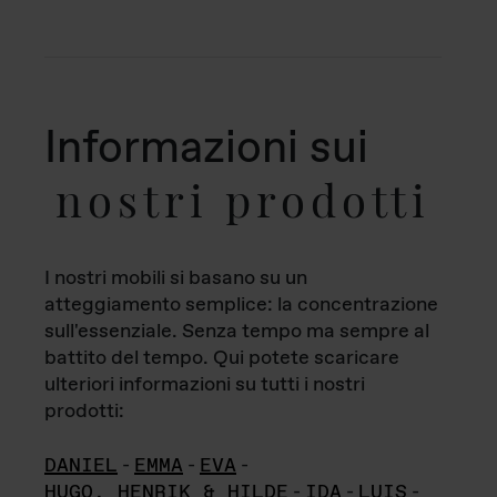
Informazioni sui
nostri prodotti
I nostri mobili si basano su un
atteggiamento semplice: la concentrazione
sull'essenziale. Senza tempo ma sempre al
battito del tempo. Qui potete scaricare
ulteriori informazioni su tutti i nostri
prodotti:
DANIEL
-
EMMA
-
EVA
-
HUGO, HENRIK & HILDE
-
IDA
-
LUIS
-