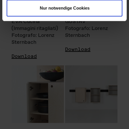
Nur notwendige Cookies
EVA Cucina
GUSTAV
(Immagini ritagliati)
Fotografo: Lorenz
Fotografo: Lorenz
Sternbach
Sternbach
Download
Download