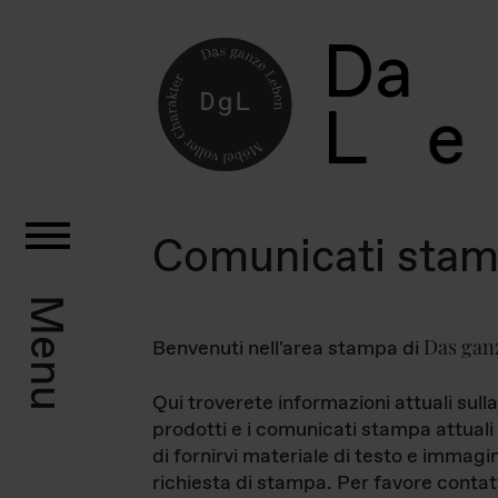
D
a
L
e
Comunicati sta
Menu
Das gan
Benvenuti nell'area stampa di
Qui troverete informazioni attuali sulla
prodotti e i comunicati stampa attuali 
di fornirvi materiale di testo e immagi
richiesta di stampa. Per favore contat