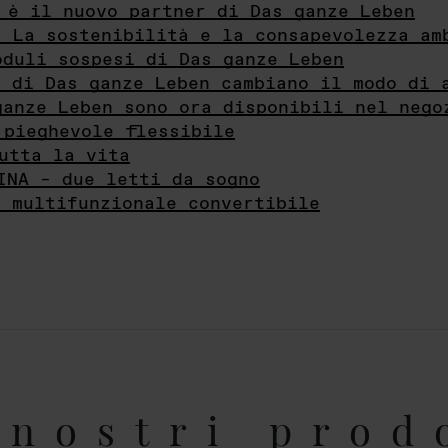
 è il nuovo partner di Das ganze Leben
- La sostenibilità e la consapevolezza am
oduli sospesi di Das ganze Leben
i di Das ganze Leben cambiano il modo di 
ganze Leben sono ora disponibili nel nego
 pieghevole flessibile
utta la vita
INA – due letti da sogno
e multifunzionale convertibile
nostri prod