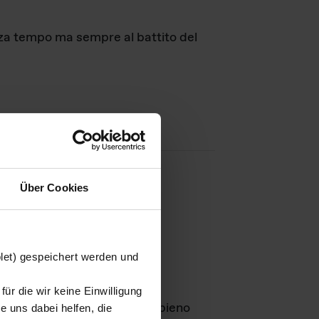
nza tempo ma sempre al battito del
Über Cookies
agini
blet) gespeichert werden und
ür die wir keine Einwilligung
Leben
GmbH e rimangono in pieno
 uns dabei helfen, die