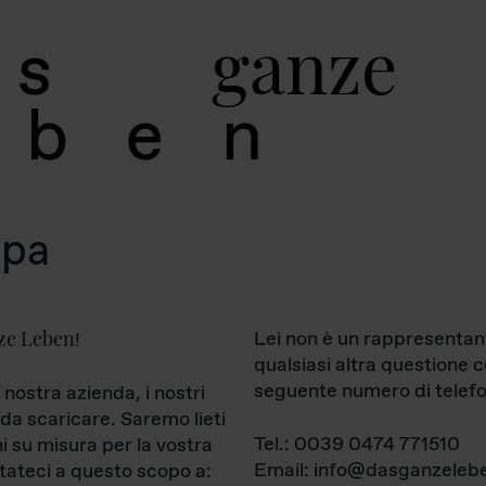
g
a
n
z
e
s
b
e
n
mpa
ze Leben
Lei non è un rappresentan
!
qualsiasi altra questione 
seguente numero di telefo
 nostra azienda, i nostri
da scaricare. Saremo lieti
Tel.: 0039 0474 771510
ni su misura per la vostra
Email: info@dasganzelebe
tateci a questo scopo a: