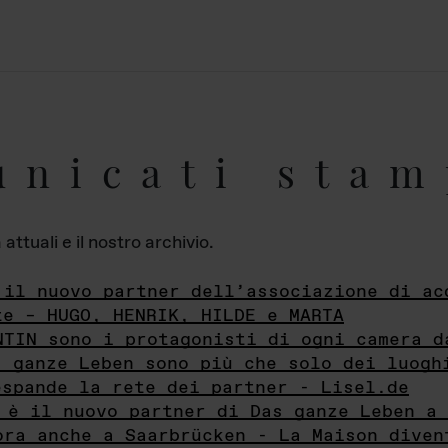
unicati stam
ttuali e il nostro archivio.
 il nuovo partner dell’associazione di ac
te – HUGO, HENRIK, HILDE e MARTA
NTIN sono i protagonisti di ogni camera d
s ganze Leben sono più che solo dei luogh
espande la rete dei partner - Lisel.de
 è il nuovo partner di Das ganze Leben a 
ora anche a Saarbrücken - La Maison diven