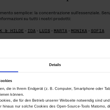
iamento semplice: la concentrazione sull'essenziale. Se
formazioni su tutti i nostri prodotti:
K & HILDE
-
IDA
-
LUIS
-
MARTA
-
MONIKA
-
SOFIA
Details
hivio di imm
Cookies
ien, die in Ihrem Endgerät (z. B. Computer, Smartphone oder Ta
ini!
ienen können.
kies, die für den Betrieb unserer Webseite notwendig sind und f
Das ganze 
re del materiale fotografico sono detenuti da
er hinaus nur solche Cookies des Open-Source-Tools Matomo, die