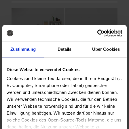
Zustimmung
Details
Über Cookies
Diese Webseite verwendet Cookies
EVA Cucina
EMMA + DANIEL
Cookies sind kleine Textdateien, die in Ihrem Endgerät (z.
Fotografo: Lorenz
Fotografo: Lorenz
B. Computer, Smartphone oder Tablet) gespeichert
Sternbach
Sternbach
werden und unterschiedlichen Zwecken dienen können.
Wir verwenden technische Cookies, die für den Betrieb
Download
Download
unserer Webseite notwendig sind und für die wir keine
Einwilligung benötigen. Wir nutzen darüber hinaus nur
solche Cookies des Open-Source-Tools Matomo, die uns
dabei helfen, die Nutzung unserer Webseite zu