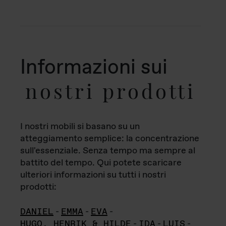
Informazioni sui
nostri prodotti
I nostri mobili si basano su un
atteggiamento semplice: la concentrazione
sull'essenziale. Senza tempo ma sempre al
battito del tempo. Qui potete scaricare
ulteriori informazioni su tutti i nostri
prodotti:
DANIEL
-
EMMA
-
EVA
-
HUGO, HENRIK & HILDE
-
IDA
-
LUIS
-