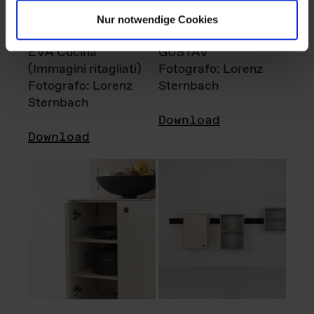
Nur notwendige Cookies
EVA Cucina
GUSTAV
(Immagini ritagliati)
Fotografo: Lorenz
Fotografo: Lorenz
Sternbach
Sternbach
Download
Download