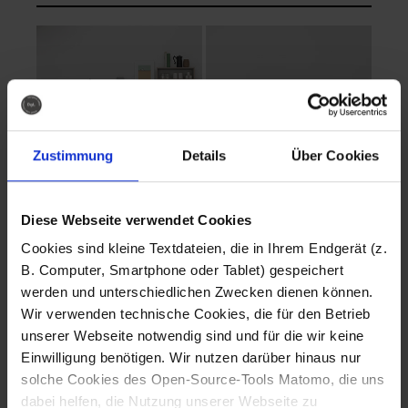
Zustimmung
Details
Über Cookies
Diese Webseite verwendet Cookies
EVA Cucina
EMMA + DANIEL
Cookies sind kleine Textdateien, die in Ihrem Endgerät (z.
Fotografo: Lorenz
Fotografo: Lorenz
B. Computer, Smartphone oder Tablet) gespeichert
Sternbach
Sternbach
werden und unterschiedlichen Zwecken dienen können.
Wir verwenden technische Cookies, die für den Betrieb
Download
Download
unserer Webseite notwendig sind und für die wir keine
Einwilligung benötigen. Wir nutzen darüber hinaus nur
solche Cookies des Open-Source-Tools Matomo, die uns
dabei helfen, die Nutzung unserer Webseite zu