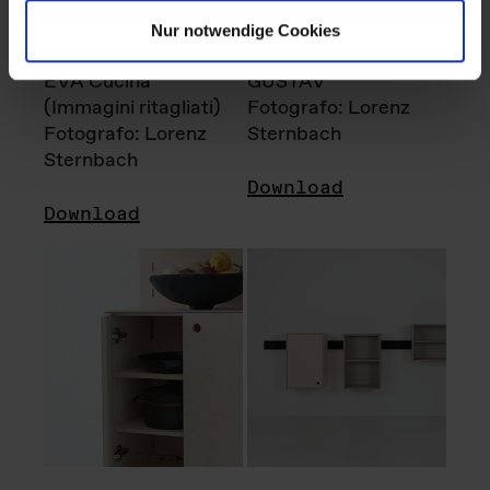
Nur notwendige Cookies
EVA Cucina
GUSTAV
(Immagini ritagliati)
Fotografo: Lorenz
Fotografo: Lorenz
Sternbach
Sternbach
Download
Download