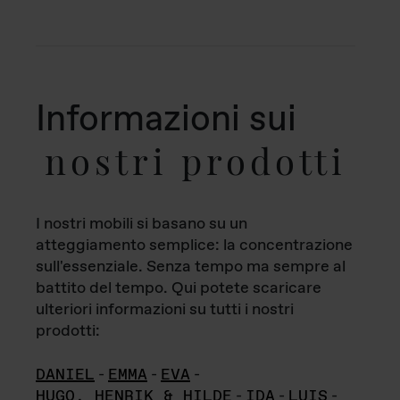
Informazioni sui
nostri prodotti
I nostri mobili si basano su un
atteggiamento semplice: la concentrazione
sull'essenziale. Senza tempo ma sempre al
battito del tempo. Qui potete scaricare
ulteriori informazioni su tutti i nostri
prodotti:
DANIEL
-
EMMA
-
EVA
-
HUGO, HENRIK & HILDE
-
IDA
-
LUIS
-