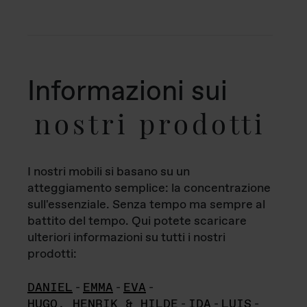
Informazioni sui
nostri prodotti
I nostri mobili si basano su un
atteggiamento semplice: la concentrazione
sull'essenziale. Senza tempo ma sempre al
battito del tempo. Qui potete scaricare
ulteriori informazioni su tutti i nostri
prodotti:
DANIEL
-
EMMA
-
EVA
-
HUGO, HENRIK & HILDE
-
IDA
-
LUIS
-