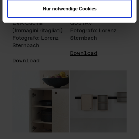
Nur notwendige Cookies
EVA Cucina
GUSTAV
(Immagini ritagliati)
Fotografo: Lorenz
Fotografo: Lorenz
Sternbach
Sternbach
Download
Download