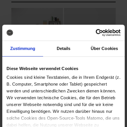
Zustimmung
Details
Über Cookies
Diese Webseite verwendet Cookies
EVA Cucina
EMMA + DANIEL
Cookies sind kleine Textdateien, die in Ihrem Endgerät (z.
Fotografo: Lorenz
Fotografo: Lorenz
B. Computer, Smartphone oder Tablet) gespeichert
Sternbach
Sternbach
werden und unterschiedlichen Zwecken dienen können.
Wir verwenden technische Cookies, die für den Betrieb
Download
Download
unserer Webseite notwendig sind und für die wir keine
Einwilligung benötigen. Wir nutzen darüber hinaus nur
solche Cookies des Open-Source-Tools Matomo, die uns
dabei helfen, die Nutzung unserer Webseite zu