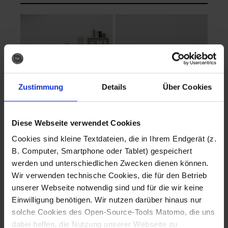
Zustimmung
Details
Über Cookies
Diese Webseite verwendet Cookies
EVA Cucina
EMMA + DANIEL
Cookies sind kleine Textdateien, die in Ihrem Endgerät (z.
Fotografo: Lorenz
Fotografo: Lorenz
B. Computer, Smartphone oder Tablet) gespeichert
Sternbach
Sternbach
werden und unterschiedlichen Zwecken dienen können.
Wir verwenden technische Cookies, die für den Betrieb
Download
Download
unserer Webseite notwendig sind und für die wir keine
Einwilligung benötigen. Wir nutzen darüber hinaus nur
solche Cookies des Open-Source-Tools Matomo, die uns
dabei helfen, die Nutzung unserer Webseite zu