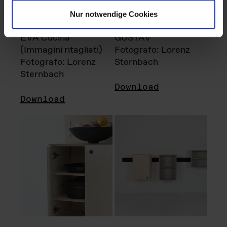
Nur notwendige Cookies
EVA Cucina
GUSTAV
(Immagini ritagliati)
Fotografo: Lorenz
Fotografo: Lorenz
Sternbach
Sternbach
Download
Download