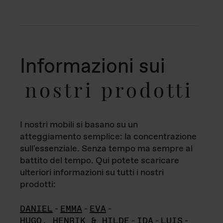
Informazioni sui
nostri prodotti
I nostri mobili si basano su un
atteggiamento semplice: la concentrazione
sull'essenziale. Senza tempo ma sempre al
battito del tempo. Qui potete scaricare
ulteriori informazioni su tutti i nostri
prodotti:
DANIEL
-
EMMA
-
EVA
-
HUGO, HENRIK & HILDE
-
IDA
-
LUIS
-