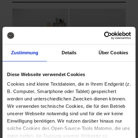
Zustimmung
Details
Über Cookies
Diese Webseite verwendet Cookies
EVA Cucina
EMMA + DANIEL
Cookies sind kleine Textdateien, die in Ihrem Endgerät (z.
Fotografo: Lorenz
Fotografo: Lorenz
B. Computer, Smartphone oder Tablet) gespeichert
Sternbach
Sternbach
werden und unterschiedlichen Zwecken dienen können.
Wir verwenden technische Cookies, die für den Betrieb
Download
Download
unserer Webseite notwendig sind und für die wir keine
Einwilligung benötigen. Wir nutzen darüber hinaus nur
solche Cookies des Open-Source-Tools Matomo, die uns
dabei helfen, die Nutzung unserer Webseite zu