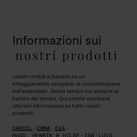
Informazioni sui
nostri prodotti
I nostri mobili si basano su un
atteggiamento semplice: la concentrazione
sull'essenziale. Senza tempo ma sempre al
battito del tempo. Qui potete scaricare
ulteriori informazioni su tutti i nostri
prodotti:
DANIEL
-
EMMA
-
EVA
-
HUGO, HENRIK & HILDE
-
IDA
-
LUIS
-