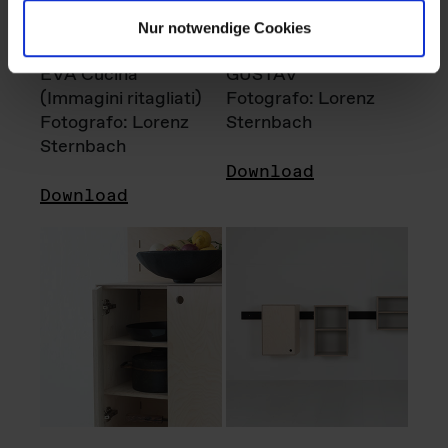
Nur notwendige Cookies
EVA Cucina
GUSTAV
(Immagini ritagliati)
Fotografo: Lorenz
Fotografo: Lorenz
Sternbach
Sternbach
Download
Download