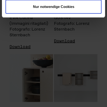
Nur notwendige Cookies
EVA Cucina
GUSTAV
(Immagini ritagliati)
Fotografo: Lorenz
Fotografo: Lorenz
Sternbach
Sternbach
Download
Download