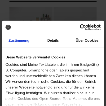
Zustimmung
Details
Über Cookies
Diese Webseite verwendet Cookies
EVA Cucina
EMMA + DANIEL
Cookies sind kleine Textdateien, die in Ihrem Endgerät (z.
Fotografo: Lorenz
Fotografo: Lorenz
B. Computer, Smartphone oder Tablet) gespeichert
Sternbach
Sternbach
werden und unterschiedlichen Zwecken dienen können.
Wir verwenden technische Cookies, die für den Betrieb
Download
Download
unserer Webseite notwendig sind und für die wir keine
Einwilligung benötigen. Wir nutzen darüber hinaus nur
solche Cookies des Open-Source-Tools Matomo, die uns
dabei helfen, die Nutzung unserer Webseite zu