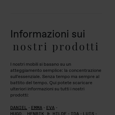
Informazioni sui
nostri prodotti
I nostri mobili si basano su un
atteggiamento semplice: la concentrazione
sull'essenziale. Senza tempo ma sempre al
battito del tempo. Qui potete scaricare
ulteriori informazioni su tutti i nostri
prodotti:
DANIEL
-
EMMA
-
EVA
-
HUGO, HENRIK & HILDE
-
IDA
-
LUIS
-