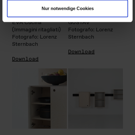
Nur notwendige Cookies
EVA Cucina
GUSTAV
(Immagini ritagliati)
Fotografo: Lorenz
Fotografo: Lorenz
Sternbach
Sternbach
Download
Download