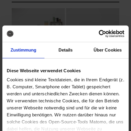
Zustimmung
Details
Über Cookies
Diese Webseite verwendet Cookies
EVA Cucina
EMMA + DANIEL
Cookies sind kleine Textdateien, die in Ihrem Endgerät (z.
Fotografo: Lorenz
Fotografo: Lorenz
B. Computer, Smartphone oder Tablet) gespeichert
Sternbach
Sternbach
werden und unterschiedlichen Zwecken dienen können.
Wir verwenden technische Cookies, die für den Betrieb
Download
Download
unserer Webseite notwendig sind und für die wir keine
Einwilligung benötigen. Wir nutzen darüber hinaus nur
solche Cookies des Open-Source-Tools Matomo, die uns
dabei helfen, die Nutzung unserer Webseite zu