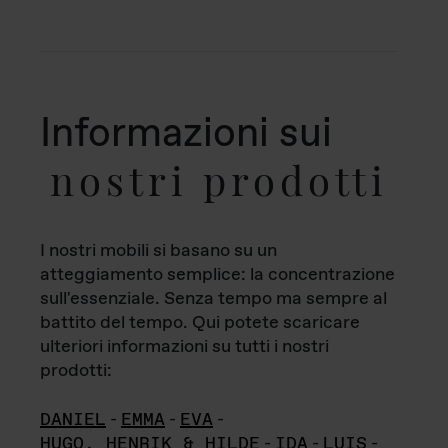
Informazioni sui
nostri prodotti
I nostri mobili si basano su un
atteggiamento semplice: la concentrazione
sull'essenziale. Senza tempo ma sempre al
battito del tempo. Qui potete scaricare
ulteriori informazioni su tutti i nostri
prodotti:
DANIEL
-
EMMA
-
EVA
-
HUGO, HENRIK & HILDE
-
IDA
-
LUIS
-